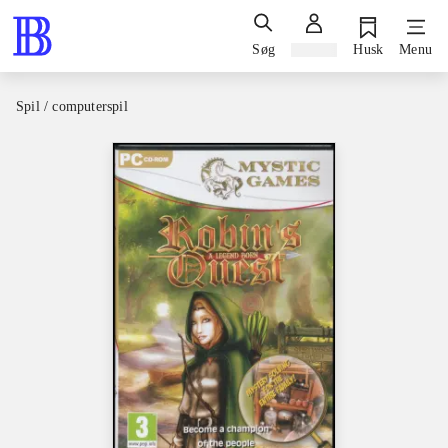
Søg
Log ind
Husk
Menu
Spil / computerspil