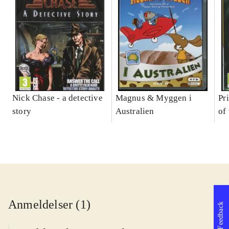
Nick Chase - a detective
Magnus & Myggen i
Pr
story
Australien
of
Anmeldelser (1)
Feedback