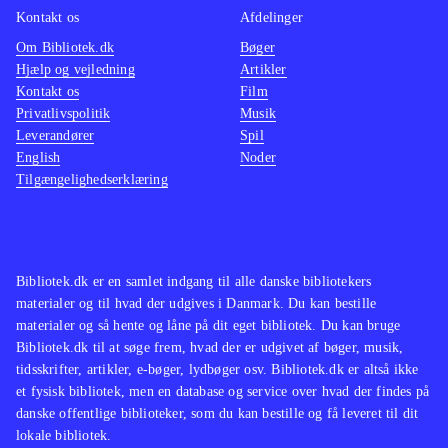
nemt gameplay, som kan
Kontakt os
Afdelinger
gennemføres på en aften eller to.
Om Bibliotek.dk
Bøger
Hjælp og vejledning
Artikler
Både grafikken og
Kontakt os
Film
baggrundsmusikken understøtter
Privatlivspolitik
Musik
middelalderatmosfæren fint, men
Leverandører
Spil
imponerer hverken mht. animation
English
Noder
Tilgængelighedserklæring
eller variation. Gameplayet og
brugerfladen er intuitiv og
genrelogisk, så her kan alle være
med. Baggrundshistorien og
Bibliotek.dk er en samlet indgang til alle danske bibliotekers
samspillet mellem de varierede
materialer og til hvad der udgives i Danmark. Du kan bestille
opgaver er velfungerende og
materialer og så hente og låne på dit eget bibliotek. Du kan bruge
Bibliotek.dk til at søge frem, hvad der er udgivet af bøger, musik,
fængende. PEGI 3
.
tidsskrifter, artikler, e-bøger, lydbøger osv. Bibliotek.dk er altså ikke
Adventurespil til samme målgruppe
et fysisk bibliotek, men en database og service over hvad der findes på
som fx:
Nick Chase - a detective
danske offentlige biblioteker, som du kan bestille og få leveret til dit
lokale bibliotek.
story
Princess Isabella - return of the