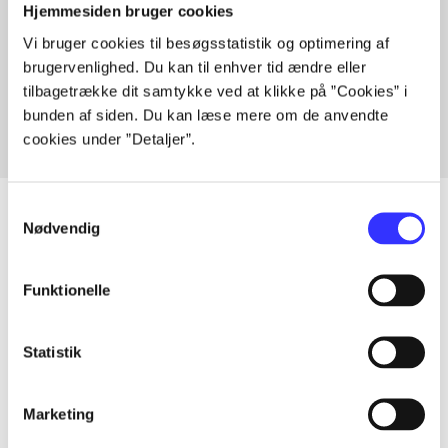
Hjemmesiden bruger cookies
Vi bruger cookies til besøgsstatistik og optimering af
Artikler med samme emner
brugervenlighed. Du kan til enhver tid ændre eller
Fra
tilbagetrække dit samtykke ved at klikke på ”Cookies” i
bunden af siden. Du kan læse mere om de anvendte
cookies under ”Detaljer”.
Samtykkevalg
Nødvendig
Artikler
Funktionelle
Alle registrerede artikler fordelt på udgivelser
Statistik
...
Marketing
...