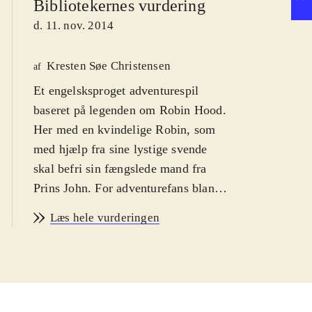
Bibliotekernes vurdering
d. 11. nov. 2014
Kresten Søe Christensen
af
Et engelsksproget adventurespil
baseret på legenden om Robin Hood.
Her med en kvindelige Robin, som
med hjælp fra sine lystige svende
skal befri sin fængslede mand fra
Prins John. For adventurefans blandt
børn og voksne fra 12 år - hver for
Læs hele vurderingen
sig eller som familiespil
.
Perspektivet er Robins, og det meste
af tiden går med at indsamle,
anvende og kombinere en række
genstande efter "klik og find"