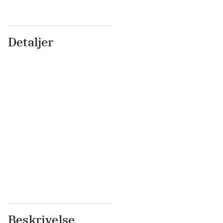
Detaljer
...
...
...
...
...
...
...
...
...
...
...
...
Beskrivelse