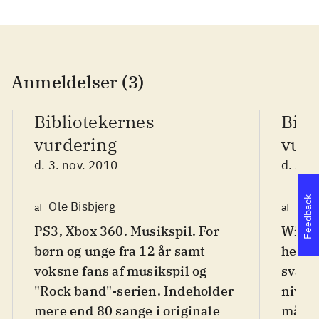
Anmeldelser (3)
Bibliotekernes
Bibl
vurdering
vurd
d. 3. nov. 2010
d. 3. 
Feedback
Ole Bisbjerg
Finn
af
af
PS3, Xbox 360. Musikspil. For
Wii. M
børn og unge fra 12 år samt
hero".
voksne fans af musikspil og
sværh
"Rock band"-serien. Indeholder
nivea
mere end 80 sange i originale
målgr