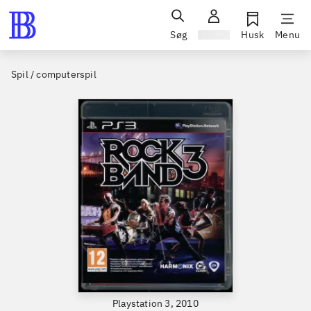
Søg
Log ind
Husk
Menu
Spil / computerspil
Playstation 3, 2010