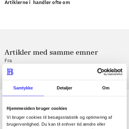
Artiklerne i
handler ofte om
Artikler med samme emner
Fra
Samtykke
Detaljer
Om
Hjemmesiden bruger cookies
Artikler
Vi bruger cookies til besøgsstatistik og optimering af
brugervenlighed. Du kan til enhver tid ændre eller
Alle registrerede artikler fordelt på udgivelser