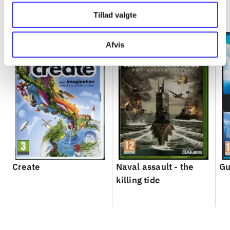
Minder om
Tillad valgte
Afvis
Create
Naval assault - the
Gu
killing tide