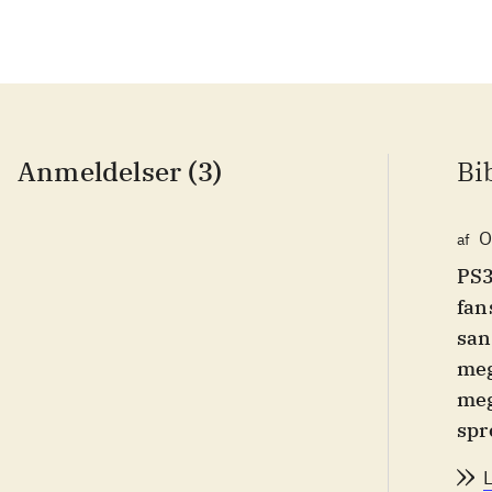
Anmeldelser (3)
Bi
O
af
PS3
fan
san
meg
meg
spr
"Ro
Roc