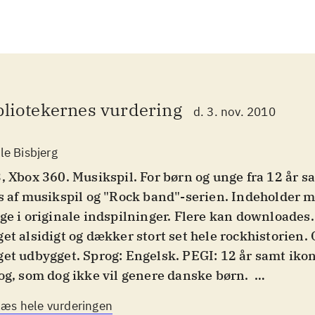
bliotekernes vurdering
d. 3. nov. 2010
le Bisbjerg
, Xbox 360. Musikspil. For børn og unge fra 12 år 
s af musikspil og "Rock band"-serien. Indeholder 
ge i originale indspilninger. Flere kan downloades.
et alsidigt og dækker stort set hele rockhistorien. 
et udbygget. Sprog: Engelsk. PEGI: 12 år samt ikon
og, som dog ikke vil genere danske børn
.
ck band"-serien har efterhånden været på markede
Læs hele vurderingen
k band 3 forsøger producenten at modernisere hel