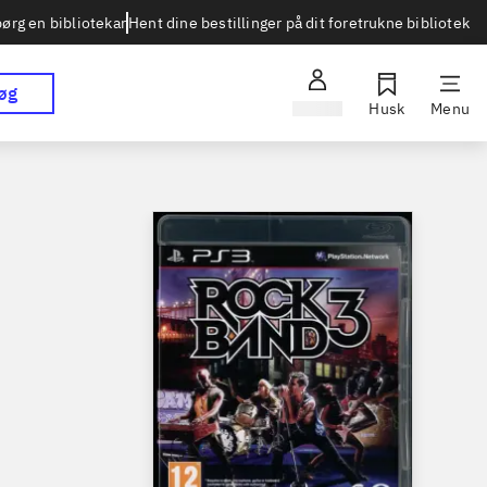
Hent dine bestillinger på dit foretrukne bibliotek
ørg en bibliotekar
øg
Log ind
Husk
Menu