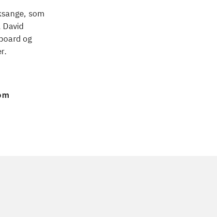
cksange, som
 David
yboard og
r.
 om