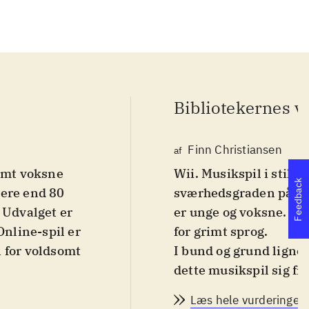
Bibliotekernes v
Finn Christiansen
af
samt voksne
Wii. Musikspil i stil 
Feedback
mere end 80
sværhedsgraden på le
 Udvalget er
er unge og voksne. Sp
Online-spil er
for grimt sprog
.
 for voldsomt
I bund og grund ligner
dette musikspil sig fr
t længe. I
hero"-serierne: mulig
Læs hele vurderingen
e pakken, som
(og dermed for nogen 