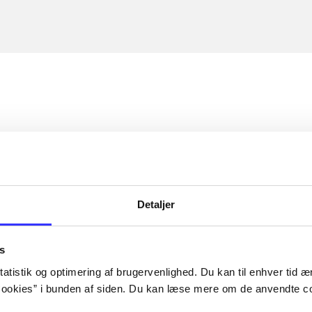
Detaljer
s
atistik og optimering af brugervenlighed. Du kan til enhver tid æn
ookies” i bunden af siden. Du kan læse mere om de anvendte co