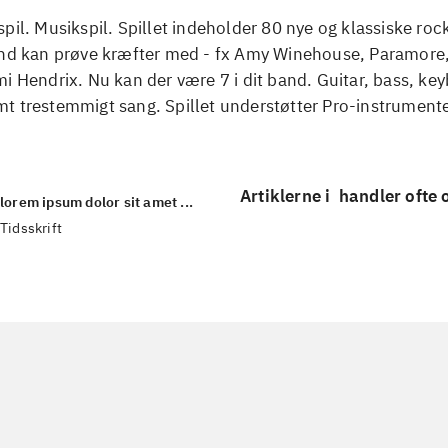
pil. Musikspil. Spillet indeholder 80 nye og klassiske ro
and kan prøve kræfter med - fx Amy Winehouse, Paramore,
i Hendrix. Nu kan der være 7 i dit band. Guitar, bass, ke
t trestemmigt sang. Spillet understøtter Pro-instrumente
Artiklerne i
handler ofte
lorem ipsum dolor sit amet ...
Tidsskrift