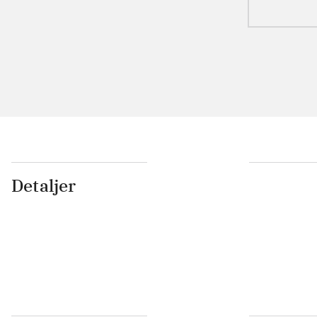
Detaljer
...
...
...
...