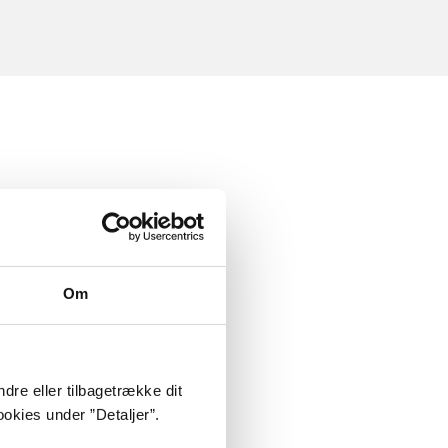
Om
dre eller tilbagetrække dit
okies under ”Detaljer”.