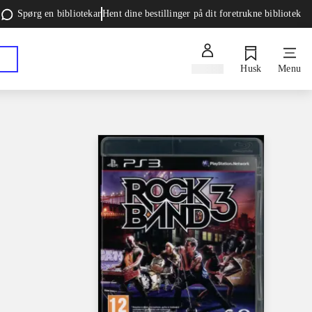
Spørg en bibliotekar
Hent dine bestillinger på dit foretrukne bibliotek
Log ind
Husk
Menu