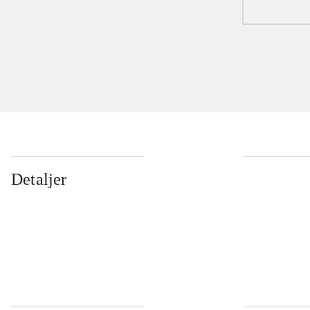
Detaljer
...
...
...
...