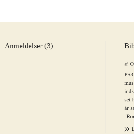
Anmeldelser (3)
Bib
O
af
PS3,
musi
inds
set 
år s
"Roc
fors
L
uænd