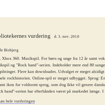
liotekernes vurdering
d. 3. nov. 2010
le Bisbjerg
 Xbox 360. Musikspil. For børn og unge fra 12 år samt vok
kspil og "Rock band"-serien. Indeholder mere end 80 sange 
pilninger. Flere kan downloades. Udvalget er meget alsidigt
hele rockhistorien. Online-spil er meget udbygget. Sprog: E
amt ikon for voldsomt sprog, som dog ikke vil genere dansk
k band"-serien har efterhånden været på markedet længe. I
øger producenten at modernisere hele pakken, som ellers sto
æs hele vurderingen
ret igennem årene. Det centrale gameplay er dog det samm