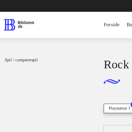
Forside
B
Spil / computerspil
Rock 
Playstation 3