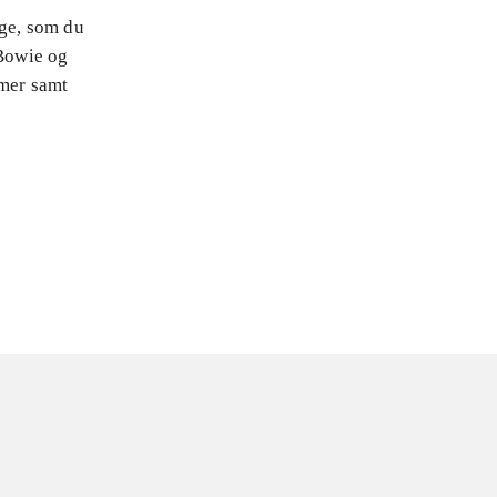
nge, som du
Bowie og
mmer samt