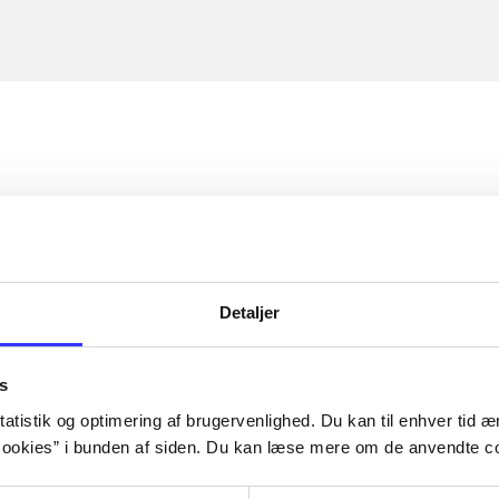
Detaljer
s
atistik og optimering af brugervenlighed. Du kan til enhver tid æn
ookies” i bunden af siden. Du kan læse mere om de anvendte co