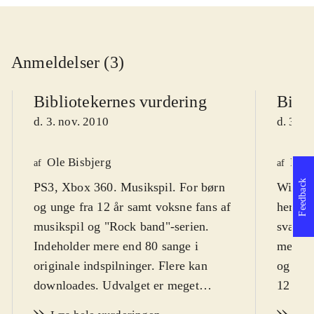
Anmeldelser (3)
Bibliotekernes vurdering
Bibli
d. 3. nov. 2010
d. 3. n
Ole Bisbjerg
Finn
af
af
Feedback
PS3, Xbox 360. Musikspil. For børn
Wii. Mu
og unge fra 12 år samt voksne fans af
hero".
musikspil og "Rock band"-serien.
sværhed
Indeholder mere end 80 sange i
men de
originale indspilninger. Flere kan
og vok
downloades. Udvalget er meget
12 og m
alsidigt og dækker stort set hele
sprog
.