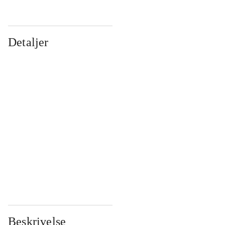
Detaljer
...
...
...
...
...
...
...
...
...
...
...
...
Beskrivelse