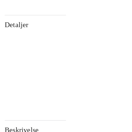
Detaljer
...
...
...
...
...
...
...
...
...
...
...
...
Beskrivelse