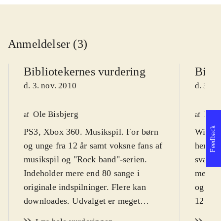
Anmeldelser (3)
Bibliotekernes vurdering
Bibli
d. 3. nov. 2010
d. 3. n
Ole Bisbjerg
Finn
af
af
Feedback
PS3, Xbox 360. Musikspil. For børn
Wii. Mu
og unge fra 12 år samt voksne fans af
hero".
musikspil og "Rock band"-serien.
sværhed
Indeholder mere end 80 sange i
men de
originale indspilninger. Flere kan
og vok
downloades. Udvalget er meget
12 og m
alsidigt og dækker stort set hele
sprog
.