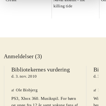
killing tide
Anmeldelser (3)
Bibliotekernes vurdering
Bibli
d. 3. nov. 2010
d. 3. n
Ole Bisbjerg
Finn
af
af
PS3, Xbox 360. Musikspil. For børn
Wii. Mu
og unge fra 12 år samt voksne fans af
hero".