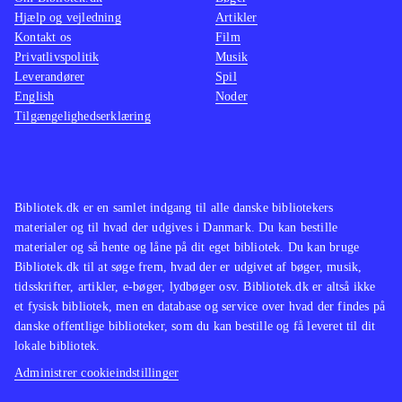
Hjælp og vejledning
Artikler
til "Guitar hero", som er den anden
at kunn
Kontakt os
Film
store konkurrent i genren
.
spillet
Privatlivspolitik
Musik
Producenten Harmonix har nu et af
kan de
Leverandører
Spil
de allerbedste musikspil på markedet.
Dette s
English
Noder
Tilgængelighedserklæring
Rock band 3 er blevet forbedret på
underst
stort set alle områder og udvalget af
instrum
sange er stadig fremragende. Spillet
Men de 
har potentiale til at få børn i gang
de gaml
Bibliotek.dk er en samlet indgang til alle danske bibliotekers
med at spille på rigtige instrumenter.
Rock b
materialer og til hvad der udgives i Danmark. Du kan bestille
Og næste step i "Rock band"
sammen
materialer og så hente og låne på dit eget bibliotek. Du kan bruge
Bibliotek.dk til at søge frem, hvad der er udgivet af bøger, musik,
udviklingen må være at kunne spille
Alt i 
tidsskrifter, artikler, e-bøger, lydbøger osv. Bibliotek.dk er altså ikke
med rigtige instrumenter i spillet.
dog kun
et fysisk bibliotek, men en database og service over hvad der findes på
Anbefales
.
man inv
danske offentlige biblioteker, som du kan bestille og få leveret til dit
lokale bibliotek.
instru
Administrer cookieindstillinger