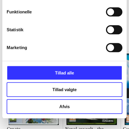
Funktionelle
Statistik
Minder om
Marketing
Tillad alle
Tillad valgte
Afvis
Create
Naval assault - the
Gu