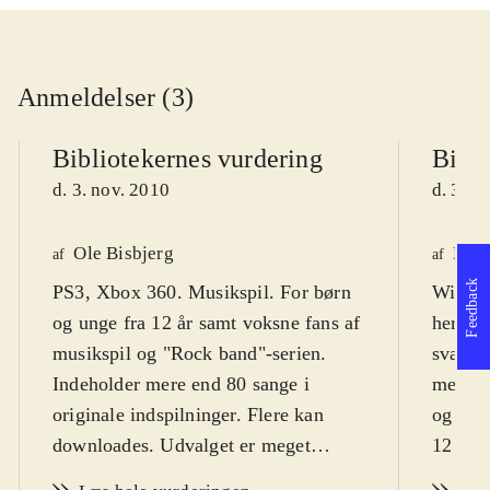
Anmeldelser (3)
Bibliotekernes vurdering
Bibli
d. 3. nov. 2010
d. 3. n
Ole Bisbjerg
Finn
af
af
Feedback
PS3, Xbox 360. Musikspil. For børn
Wii. Mu
og unge fra 12 år samt voksne fans af
hero".
musikspil og "Rock band"-serien.
sværhed
Indeholder mere end 80 sange i
men de
originale indspilninger. Flere kan
og vok
downloades. Udvalget er meget
12 og m
alsidigt og dækker stort set hele
sprog
.