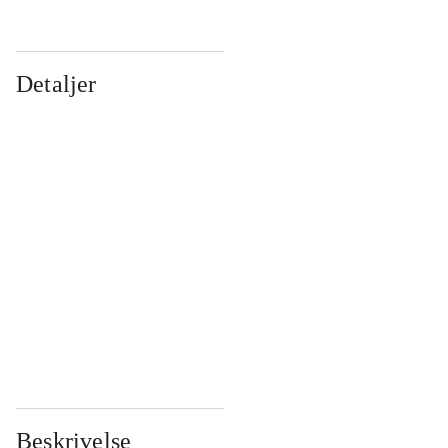
Detaljer
...
...
...
...
...
...
...
...
...
...
...
...
Beskrivelse