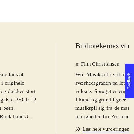
Bibliotekernes vurd
Finn Christiansen
af
sne fans af
Wii. Musikspil i stil med 
Feedback
i originale
sværhedsgraden på lettest
 og dækker stort
voksne. Sproget er engels
ngelsk. PEGI: 12
I bund og grund ligner kon
e børn
.
musikspil sig fra de mang
 Rock band 3
muligheden for Pro mode.
rt har været
sværhedsgraden) højnet be
Læs hele vurderingen
e, men der er
end de sædvanlige plastic-d