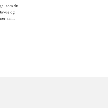
nge, som du
Bowie og
mmer samt