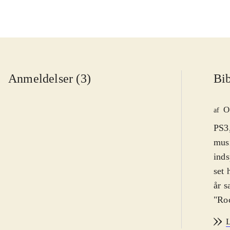
Anmeldelser (3)
Bib
O
af
PS3,
musi
inds
set 
år s
"Roc
fors
L
uænd