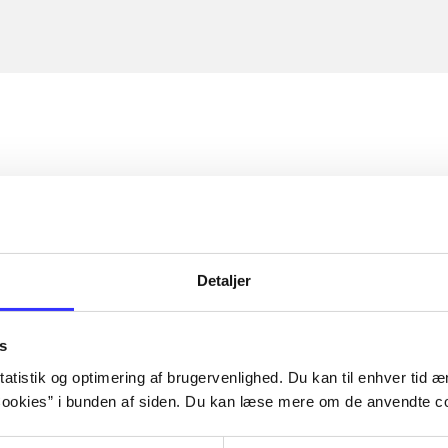
Detaljer
s
atistik og optimering af brugervenlighed. Du kan til enhver tid æn
ookies” i bunden af siden. Du kan læse mere om de anvendte co