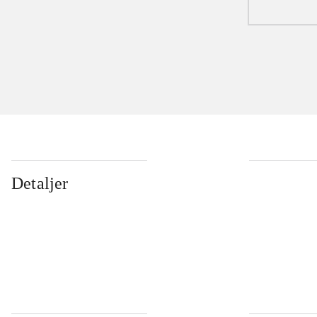
Detaljer
...
...
...
...