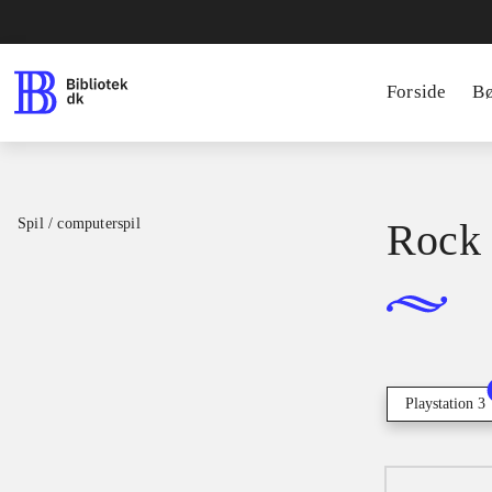
Forside
B
Spil / computerspil
Rock 
Playstation 3