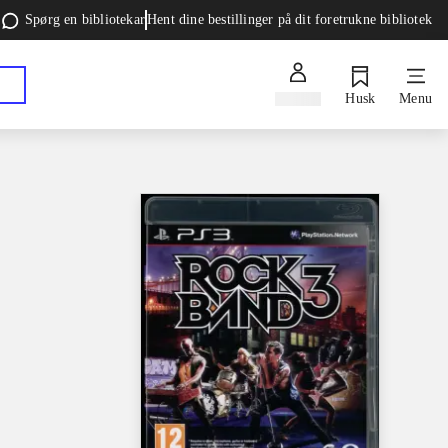
Spørg en bibliotekar
Hent dine bestillinger på dit foretrukne bibliotek
Log ind
Husk
Menu