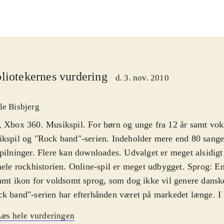
liotekernes vurdering
d. 3. nov. 2010
le Bisbjerg
 Xbox 360. Musikspil. For børn og unge fra 12 år samt vok
kspil og "Rock band"-serien. Indeholder mere end 80 sange 
pilninger. Flere kan downloades. Udvalget er meget alsidigt
hele rockhistorien. Online-spil er meget udbygget. Sprog: E
amt ikon for voldsomt sprog, som dog ikke vil genere dansk
k band"-serien har efterhånden været på markedet længe. I
øger producenten at modernisere hele pakken, som ellers sto
æs hele vurderingen
ret igennem årene. Det centrale gameplay er dog det samm