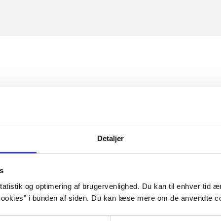
Detaljer
s
atistik og optimering af brugervenlighed. Du kan til enhver tid æn
ookies” i bunden af siden. Du kan læse mere om de anvendte co