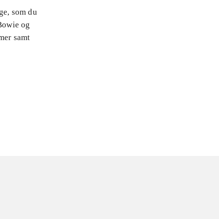
nge, som du
Bowie og
mmer samt