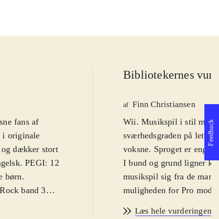
Bibliotekernes vurd
Finn Christiansen
af
sne fans af
Wii. Musikspil i stil med 
Feedback
i originale
sværhedsgraden på lettest
 og dækker stort
voksne. Sproget er engels
ngelsk. PEGI: 12
I bund og grund ligner kon
e børn
.
musikspil sig fra de mang
 Rock band 3
muligheden for Pro mode.
rt har været
sværhedsgraden) højnet be
Læs hele vurderingen
e, men der er
end de sædvanlige plastic-d