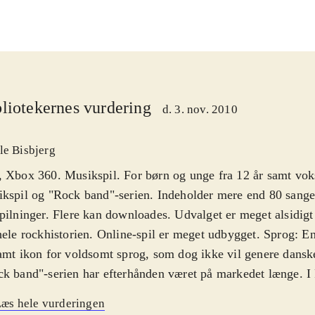
liotekernes vurdering
d. 3. nov. 2010
le Bisbjerg
 Xbox 360. Musikspil. For børn og unge fra 12 år samt vok
kspil og "Rock band"-serien. Indeholder mere end 80 sange 
pilninger. Flere kan downloades. Udvalget er meget alsidigt
hele rockhistorien. Online-spil er meget udbygget. Sprog: E
amt ikon for voldsomt sprog, som dog ikke vil genere dansk
k band"-serien har efterhånden været på markedet længe. I
øger producenten at modernisere hele pakken, som ellers sto
æs hele vurderingen
ret igennem årene. Det centrale gameplay er dog det samm