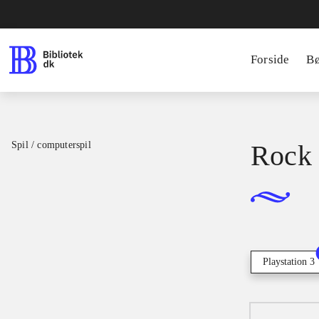
Forside
B
Spil / computerspil
Rock 
Playstation 3