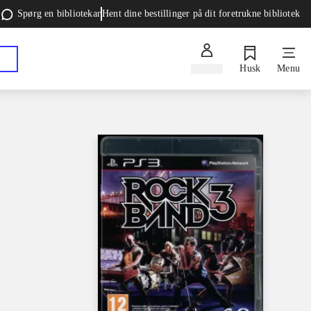
Spørg en bibliotekar
Hent dine bestillinger på dit foretrukne bibliotek
Log ind
Husk
Menu