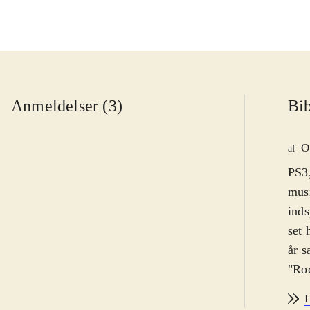
Anmeldelser (3)
Bib
O
af
PS3,
musi
inds
set 
år s
"Roc
fors
L
uænd