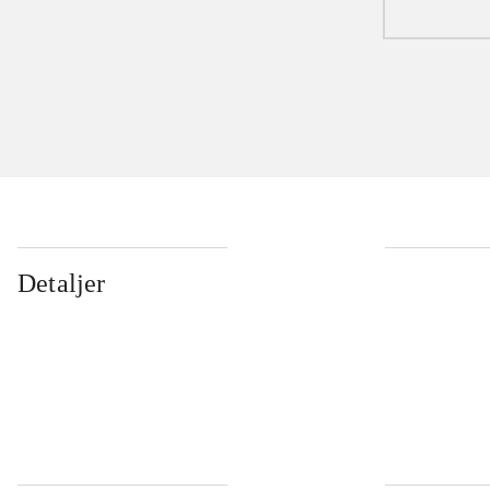
Detaljer
...
...
...
...