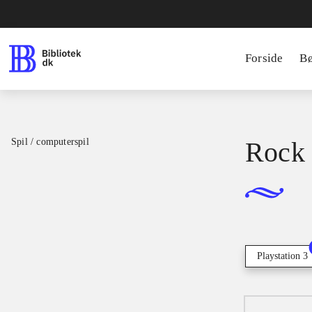
Forside
B
Spil / computerspil
Rock 
Playstation 3