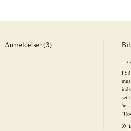
Anmeldelser (3)
Bib
O
af
PS3,
musi
inds
set 
år s
"Roc
fors
L
uænd