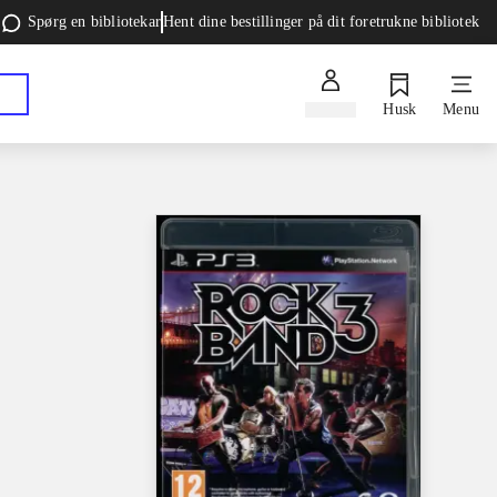
Spørg en bibliotekar
Hent dine bestillinger på dit foretrukne bibliotek
Log ind
Husk
Menu