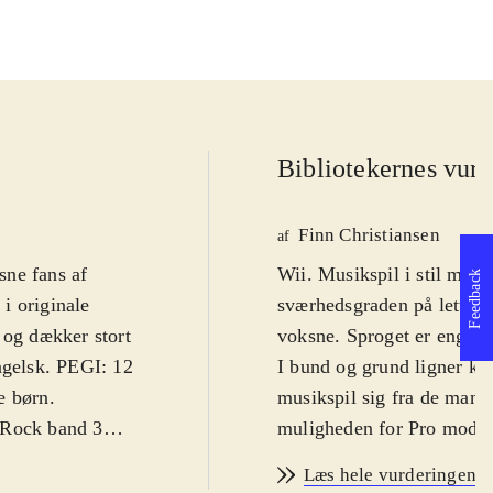
Bibliotekernes vurd
Finn Christiansen
af
sne fans af
Wii. Musikspil i stil med 
Feedback
i originale
sværhedsgraden på lettest
 og dækker stort
voksne. Sproget er engels
ngelsk. PEGI: 12
I bund og grund ligner kon
e børn
.
musikspil sig fra de mang
 Rock band 3
muligheden for Pro mode.
rt har været
sværhedsgraden) højnet be
Læs hele vurderingen
e, men der er
end de sædvanlige plastic-d