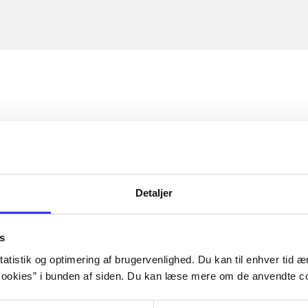
Detaljer
s
atistik og optimering af brugervenlighed. Du kan til enhver tid æn
ookies” i bunden af siden. Du kan læse mere om de anvendte co