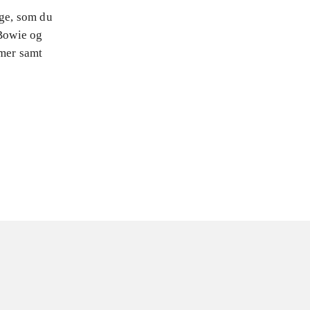
nge, som du
Bowie og
mmer samt