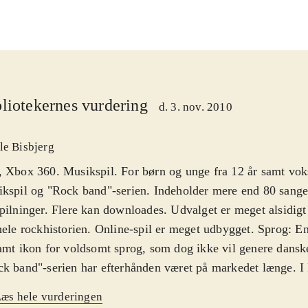
liotekernes vurdering
d. 3. nov. 2010
le Bisbjerg
 Xbox 360. Musikspil. For børn og unge fra 12 år samt vok
kspil og "Rock band"-serien. Indeholder mere end 80 sange 
pilninger. Flere kan downloades. Udvalget er meget alsidigt
hele rockhistorien. Online-spil er meget udbygget. Sprog: E
amt ikon for voldsomt sprog, som dog ikke vil genere dansk
k band"-serien har efterhånden været på markedet længe. I
øger producenten at modernisere hele pakken, som ellers sto
æs hele vurderingen
ret igennem årene. Det centrale gameplay er dog det samm