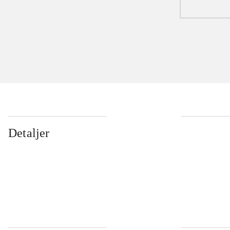
Detaljer
...
...
...
...