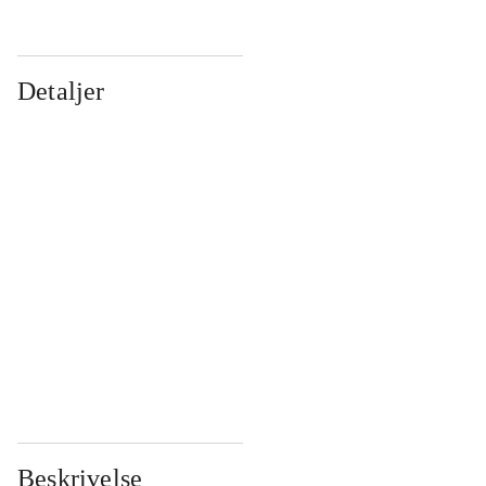
Detaljer
...
...
...
...
...
...
...
...
...
...
...
...
Beskrivelse