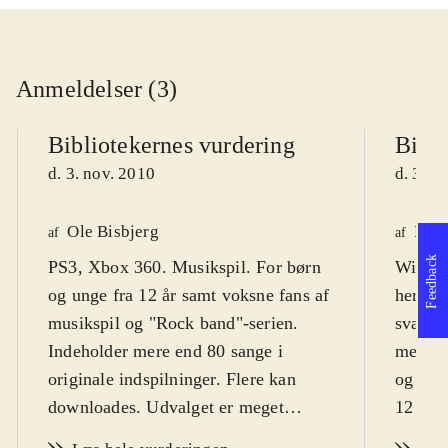
Anmeldelser (3)
Bibliotekernes vurdering
Bibli
d. 3. nov. 2010
d. 3. n
Ole Bisbjerg
Finn
af
af
Feedback
PS3, Xbox 360. Musikspil. For børn
Wii. Mu
og unge fra 12 år samt voksne fans af
hero".
musikspil og "Rock band"-serien.
sværhed
Indeholder mere end 80 sange i
men de
originale indspilninger. Flere kan
og vok
downloades. Udvalget er meget
12 og m
alsidigt og dækker stort set hele
sprog
.