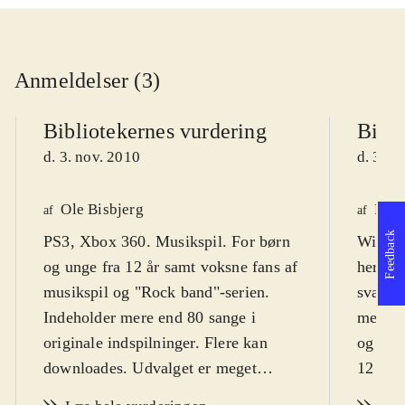
Anmeldelser (3)
Bibliotekernes vurdering
Bibli
d. 3. nov. 2010
d. 3. n
Ole Bisbjerg
Finn
af
af
Feedback
PS3, Xbox 360. Musikspil. For børn
Wii. Mu
og unge fra 12 år samt voksne fans af
hero".
musikspil og "Rock band"-serien.
sværhed
Indeholder mere end 80 sange i
men de
originale indspilninger. Flere kan
og vok
downloades. Udvalget er meget
12 og m
alsidigt og dækker stort set hele
sprog
.