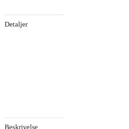
Detaljer
...
...
...
...
...
...
...
...
...
...
...
...
Beskrivelse