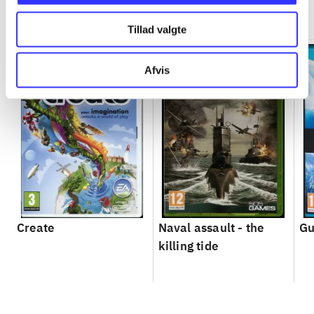
Minder om
Tillad valgte
Afvis
Create
Naval assault - the
Gu
killing tide