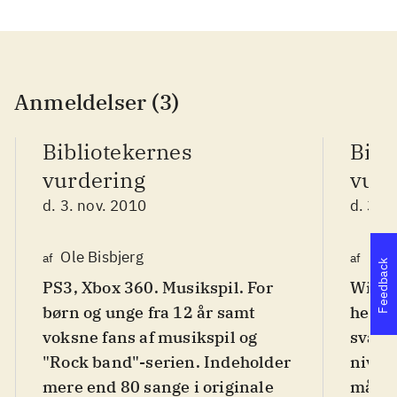
Anmeldelser (3)
Bibliotekernes
Bibl
vurdering
vurd
d. 3. nov. 2010
d. 3. 
Ole Bisbjerg
Finn
af
af
Feedback
PS3, Xbox 360. Musikspil. For
Wii. M
børn og unge fra 12 år samt
hero".
voksne fans af musikspil og
sværh
"Rock band"-serien. Indeholder
nivea
mere end 80 sange i originale
målgr