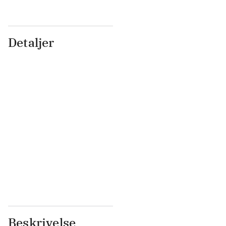
Detaljer
...
...
...
...
...
...
...
...
...
...
...
...
Beskrivelse