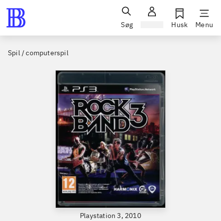
Søg
Log ind
Husk
Menu
Spil / computerspil
Playstation 3, 2010