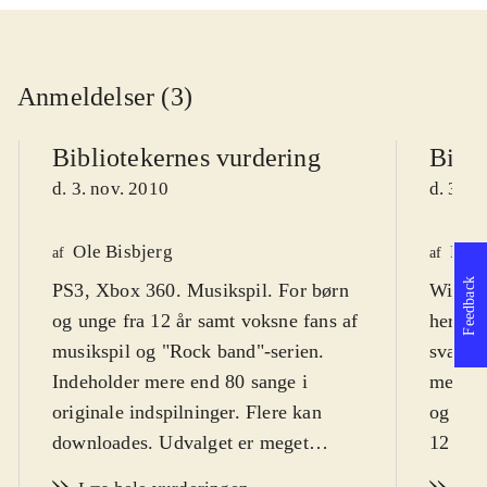
Anmeldelser (3)
Bibliotekernes vurdering
Bibli
d. 3. nov. 2010
d. 3. n
Ole Bisbjerg
Finn
af
af
Feedback
PS3, Xbox 360. Musikspil. For børn
Wii. Mu
og unge fra 12 år samt voksne fans af
hero".
musikspil og "Rock band"-serien.
sværhed
Indeholder mere end 80 sange i
men de
originale indspilninger. Flere kan
og vok
downloades. Udvalget er meget
12 og m
alsidigt og dækker stort set hele
sprog
.