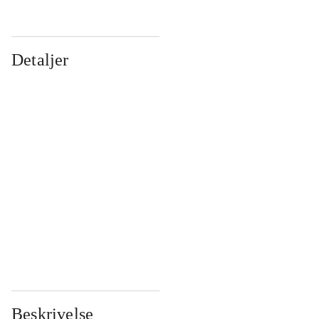
Detaljer
...
...
...
...
...
...
...
...
...
...
...
...
Beskrivelse