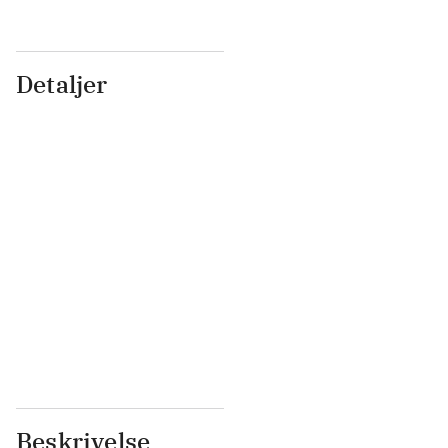
Detaljer
...
...
...
...
...
...
...
...
...
...
...
...
Beskrivelse