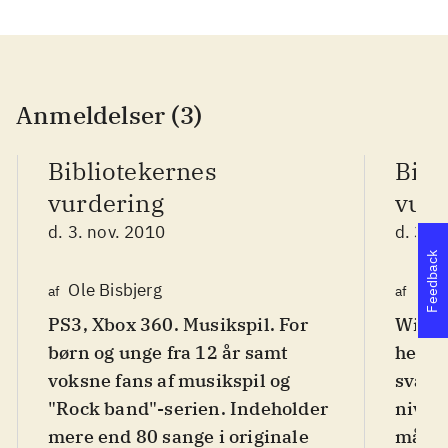
Anmeldelser (3)
Bibliotekernes
Bibl
vurdering
vurd
d. 3. nov. 2010
d. 3. 
Feedback
Ole Bisbjerg
Finn
af
af
PS3, Xbox 360. Musikspil. For
Wii. M
børn og unge fra 12 år samt
hero".
voksne fans af musikspil og
sværh
"Rock band"-serien. Indeholder
nivea
mere end 80 sange i originale
målgr