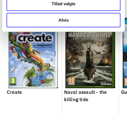
Minder om
Tillad valgte
Afvis
Create
Naval assault - the
Gu
killing tide