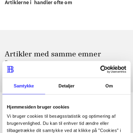
Artiklerne i
handler ofte om
Artikler med samme emner
Fra
Samtykke
Detaljer
Om
Hjemmesiden bruger cookies
Vi bruger cookies til besøgsstatistik og optimering af
Artikler
brugervenlighed. Du kan til enhver tid ændre eller
Alle registrerede artikler fordelt på udgivelser
tilbagetrække dit samtykke ved at klikke på ”Cookies” i