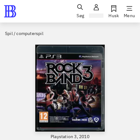
Søg
Log ind
Husk
Menu
Spil / computerspil
Playstation 3, 2010