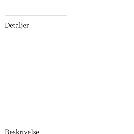
Detaljer
...
...
...
...
...
...
...
...
...
...
...
...
Beskrivelse