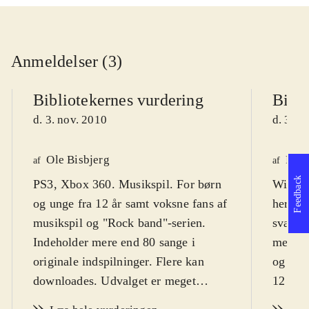
Anmeldelser (3)
Bibliotekernes vurdering
Bibli
d. 3. nov. 2010
d. 3. n
Ole Bisbjerg
Finn
af
af
Feedback
PS3, Xbox 360. Musikspil. For børn
Wii. Mu
og unge fra 12 år samt voksne fans af
hero".
musikspil og "Rock band"-serien.
sværhed
Indeholder mere end 80 sange i
men de
originale indspilninger. Flere kan
og vok
downloades. Udvalget er meget
12 og m
alsidigt og dækker stort set hele
sprog
.