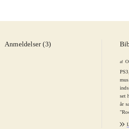
Anmeldelser (3)
Bib
O
af
PS3,
musi
inds
set 
år s
"Roc
fors
L
uænd