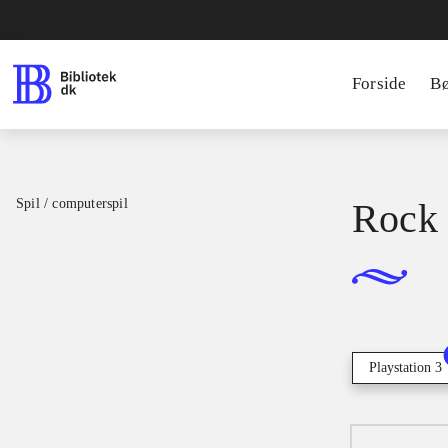
Forside
B
Spil / computerspil
Rock 
Playstation 3