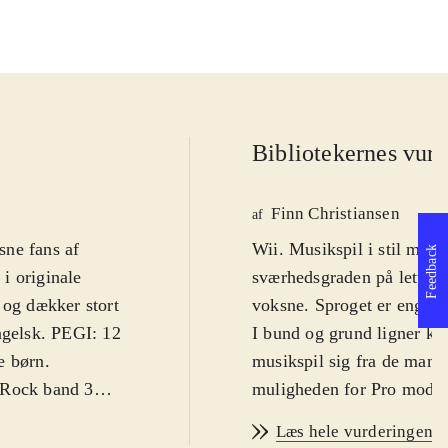
Bibliotekernes vurd
Finn Christiansen
af
sne fans af
Wii. Musikspil i stil med 
Feedback
i originale
sværhedsgraden på lettest
 og dækker stort
voksne. Sproget er engels
ngelsk. PEGI: 12
I bund og grund ligner kon
e børn
.
musikspil sig fra de mang
 Rock band 3
muligheden for Pro mode.
rt har været
sværhedsgraden) højnet be
Læs hele vurderingen
e, men der er
end de sædvanlige plastic-d