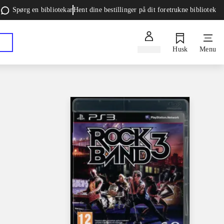
Spørg en bibliotekar
Hent dine bestillinger på dit foretrukne bibliotek
Log ind
Husk
Menu