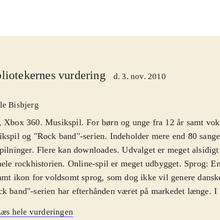
liotekernes vurdering
d. 3. nov. 2010
le Bisbjerg
 Xbox 360. Musikspil. For børn og unge fra 12 år samt vok
kspil og "Rock band"-serien. Indeholder mere end 80 sange 
pilninger. Flere kan downloades. Udvalget er meget alsidigt
hele rockhistorien. Online-spil er meget udbygget. Sprog: E
amt ikon for voldsomt sprog, som dog ikke vil genere dansk
k band"-serien har efterhånden været på markedet længe. I
øger producenten at modernisere hele pakken, som ellers sto
æs hele vurderingen
ret igennem årene. Det centrale gameplay er dog det samm