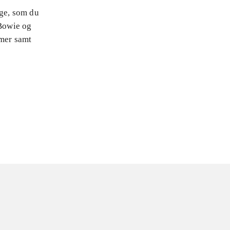
nge, som du
Bowie og
mmer samt