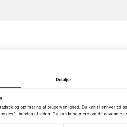
Detaljer
s
atistik og optimering af brugervenlighed. Du kan til enhver tid æn
ookies” i bunden af siden. Du kan læse mere om de anvendte co