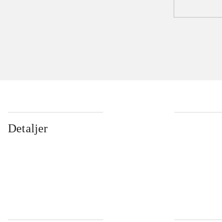
Detaljer
...
...
...
...