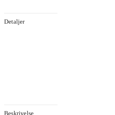
Detaljer
...
...
...
...
...
...
...
...
...
...
...
...
Beskrivelse