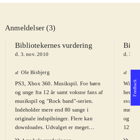
Anmeldelser (3)
Bibliotekernes vurdering
Bibli
d. 3. nov. 2010
d. 3. n
Ole Bisbjerg
Finn
af
af
Feedback
PS3, Xbox 360. Musikspil. For børn
Wii. Mu
og unge fra 12 år samt voksne fans af
hero".
musikspil og "Rock band"-serien.
sværhed
Indeholder mere end 80 sange i
men de
originale indspilninger. Flere kan
og vok
downloades. Udvalget er meget
12 og m
alsidigt og dækker stort set hele
sprog
.