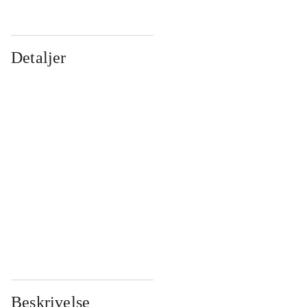
Detaljer
...
...
...
...
...
...
...
...
...
...
...
...
Beskrivelse