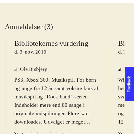
Anmeldelser (3)
Bibliotekernes vurdering
Bibli
d. 3. nov. 2010
d. 3. n
Ole Bisbjerg
Finn
af
af
Feedback
PS3, Xbox 360. Musikspil. For børn
Wii. Mu
og unge fra 12 år samt voksne fans af
hero".
musikspil og "Rock band"-serien.
sværhed
Indeholder mere end 80 sange i
men de
originale indspilninger. Flere kan
og vok
downloades. Udvalget er meget
12 og m
alsidigt og dækker stort set hele
sprog
.