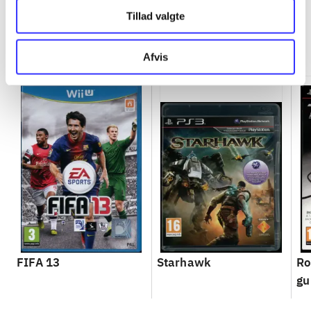
Tillad valgte
Minder om
Afvis
FIFA 13
Starhawk
Ro
gu