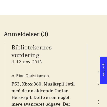
Anmeldelser (3)
Bibliotekernes
vurdering
d. 12. nov. 2013
Feedback
We
Finn Christiansen
af
PS3, Xbox 360. Musikspil i stil
T
af
d.
med de nu aldrende Guitar
Hero-spil. Dette er en noget
L
mere avanceret udgave. Der