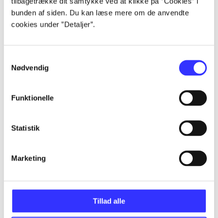
tilbagetrække dit samtykke ved at klikke på ”Cookies” i
Artikler
bunden af siden. Du kan læse mere om de anvendte
Alle registrerede artikler fordelt på udgivelser
cookies under ”Detaljer”.
...
Samtykkevalg
Nødvendig
...
Funktionelle
...
Statistik
...
Marketing
...
Tillad alle