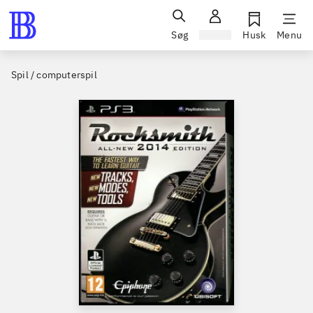
Søg
Log ind
Husk
Menu
Spil / computerspil