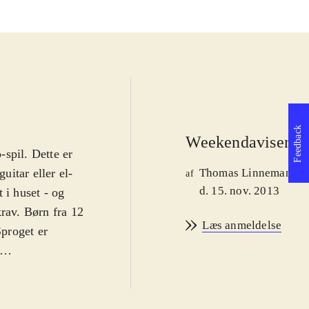
Feedback
Weekendavisen
spil. Dette er
itar eller el-
Thomas Linnemann
af
d. 15. nov. 2013
 i huset - og
krav. Børn fra 12
Læs anmeldelse
proget er
tadig den
r til gengæld
reste sange og