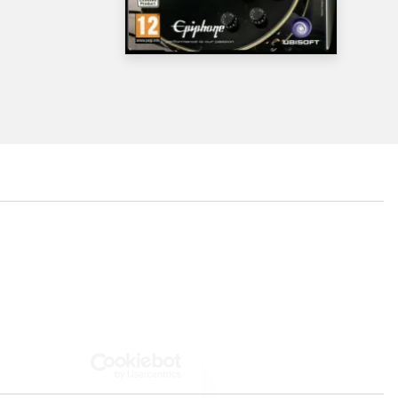
Playstation 3, 2013
...
...