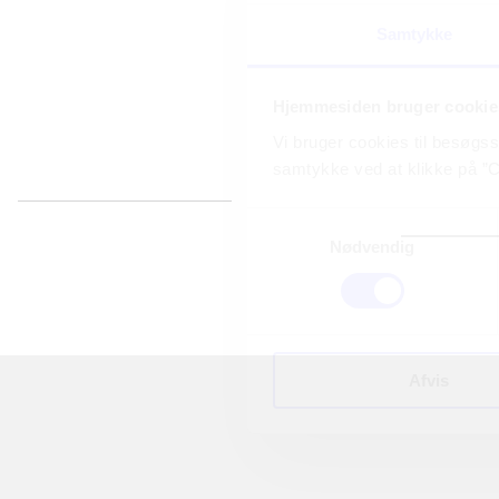
Beskrivelse
Simulationssp
Samtykke
direkte til d
mellem de ov
Hjemmesiden bruger cookie
udvikle dine
Vi bruger cookies til besøgsst
samtykke ved at klikke på ”C
Samtykkevalg
Tidsskrift
Nødvendig
Artiklen er en del af
Afvis
Artikler med
samme emner