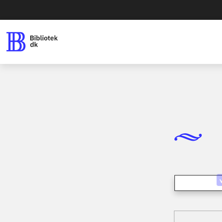
Forside
B
Spil / computerspil
Rocks
Playstation 3