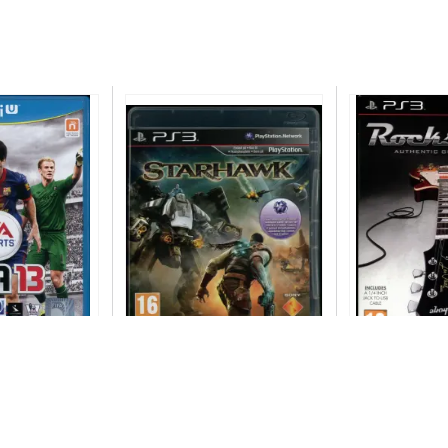
Starhawk
Rocksmith : au
games