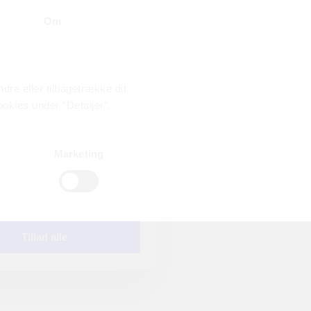
ler el-bas
Om
an frit vælge
 Og du kan
dre eller tilbagetrække dit
okies under ”Detaljer”.
Marketing
Tillad alle