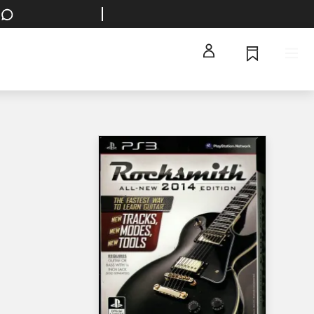
Spørg en bibliotekar
Hent dine bestillinger på dit foretrukne bibliotek
Log ind
Husk
Menu
n