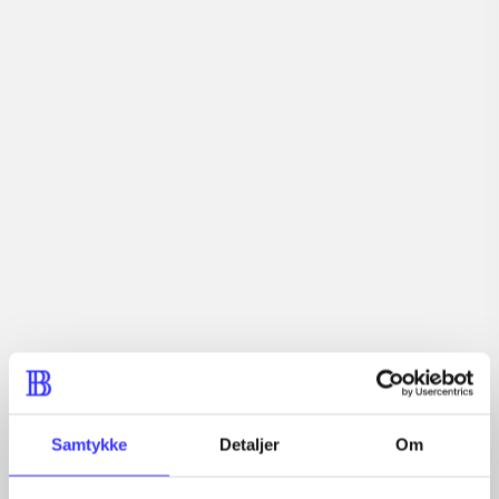
lorem ipsum dolor sit amet ...
Tidsskrift
Artiklerne i
handler ofte om
Artikler med samme emner
Fra
Samtykke
Detaljer
Om