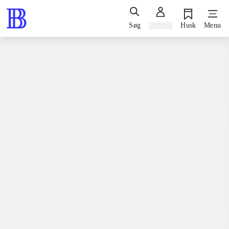
Søg
Log ind
Husk
Menu
Spil / computerspil
Playstation 3, 2013