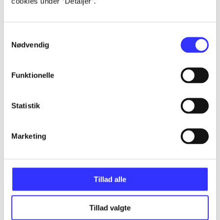
cookies under ”Detaljer”.
...
Samtykkevalg
Nødvendig
...
Funktionelle
...
Statistik
...
Marketing
...
Tillad alle
Tillad valgte
Minder om