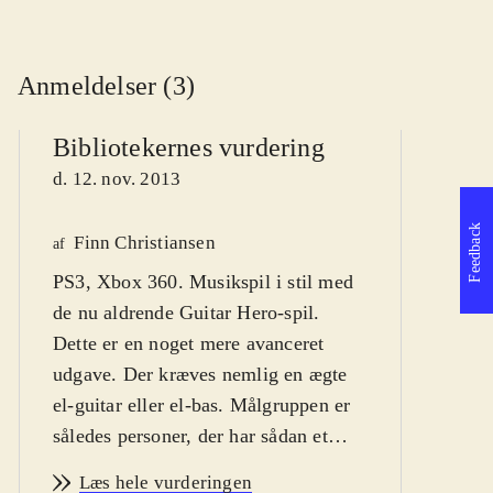
Anmeldelser (3)
Bibliotekernes vurdering
d. 12. nov. 2013
Feedback
Finn Christiansen
We
af
PS3, Xbox 360. Musikspil i stil med
af
de nu aldrende Guitar Hero-spil.
d
Dette er en noget mere avanceret
udgave. Der kræves nemlig en ægte
el-guitar eller el-bas. Målgruppen er
således personer, der har sådan et
instrument i huset - og
Læs hele vurderingen