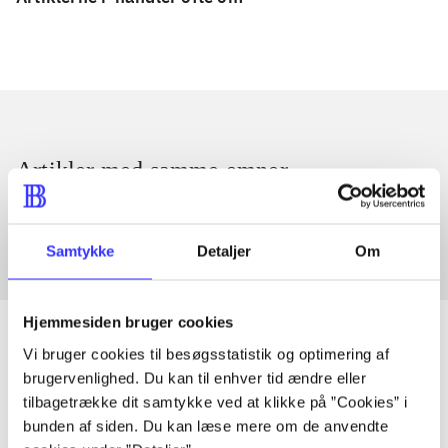
Artikler med samme emner
Fra
Samtykke
Detaljer
Om
Hjemmesiden bruger cookies
Vi bruger cookies til besøgsstatistik og optimering af
brugervenlighed. Du kan til enhver tid ændre eller
Artikler
tilbagetrække dit samtykke ved at klikke på ”Cookies” i
Alle registrerede artikler fordelt på udgivelser
bunden af siden. Du kan læse mere om de anvendte