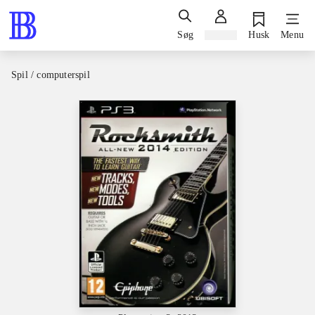
Søg
Log ind
Husk
Menu
Spil / computerspil