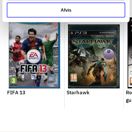
Afvis
FIFA 13
Starhawk
Ro
gu