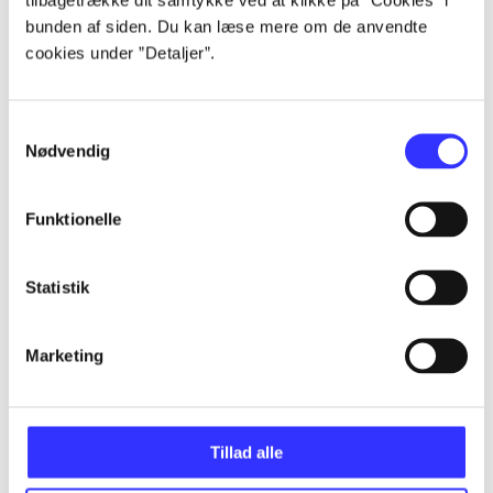
Artikler
bunden af siden. Du kan læse mere om de anvendte
Alle registrerede artikler fordelt på udgivelser
cookies under ”Detaljer”.
...
Samtykkevalg
Nødvendig
...
Funktionelle
...
Statistik
...
Marketing
...
Tillad alle