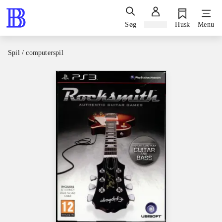
Søg
Log ind
Husk
Menu
Spil / computerspil