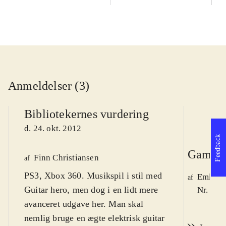
Anmeldelser (3)
Bibliotekernes vurdering
d. 24. okt. 2012
Feedback
Game r
Finn Christiansen
af
PS3, Xbox 360. Musikspil i stil med
Emil Ry
af
Guitar hero, men dog i en lidt mere
Nr. 132
avanceret udgave her. Man skal
nemlig bruge en ægte elektrisk guitar