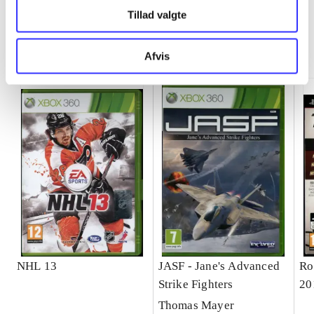
Tillad valgte
Minder om
Afvis
NHL 13
JASF - Jane's Advanced
Ro
Strike Fighters
20
Thomas Mayer