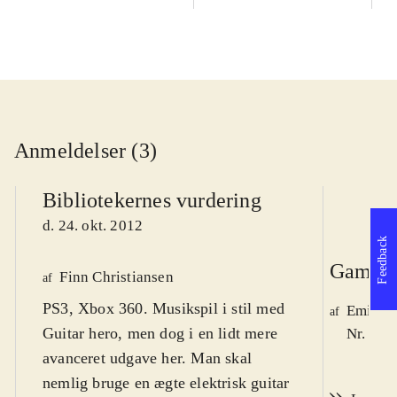
Anmeldelser (3)
Bibliotekernes vurdering
d. 24. okt. 2012
Feedback
Game r
Finn Christiansen
af
PS3, Xbox 360. Musikspil i stil med
Emil Ry
af
Guitar hero, men dog i en lidt mere
Nr. 132
avanceret udgave her. Man skal
nemlig bruge en ægte elektrisk guitar