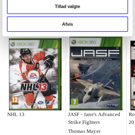
Tillad valgte
Minder om
Afvis
NHL 13
JASF - Jane's Advanced
Ro
Strike Fighters
20
Thomas Mayer