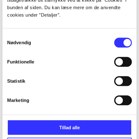
Artikler
bunden af siden. Du kan læse mere om de anvendte
Alle registrerede artikler fordelt på udgivelser
cookies under ”Detaljer”.
...
Samtykkevalg
Nødvendig
...
Funktionelle
...
Statistik
...
Marketing
...
Tillad alle