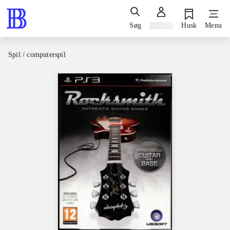
Søg
Log ind
Husk
Menu
Spil / computerspil