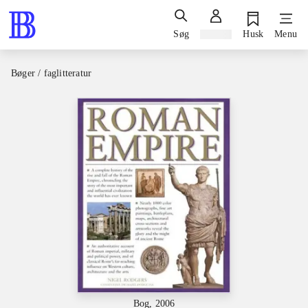
Søg
Log ind
Husk
Menu
Bøger / faglitteratur
Bog, 2006