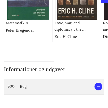
Matematik A
Love, war, and
Ro
diplomacy : the
an
Peter Bregendal
discovery of the Amarna
Eric H. Cline
Di
letters and the Bronze
Age world they revealed
Informationer og udgaver
Bog
2006