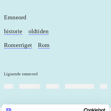
Emneord
historie
oldtiden
Romerriget
Rom
Lignende emneord
heste
børnebøger
ridning
hestesygdomme
vokal