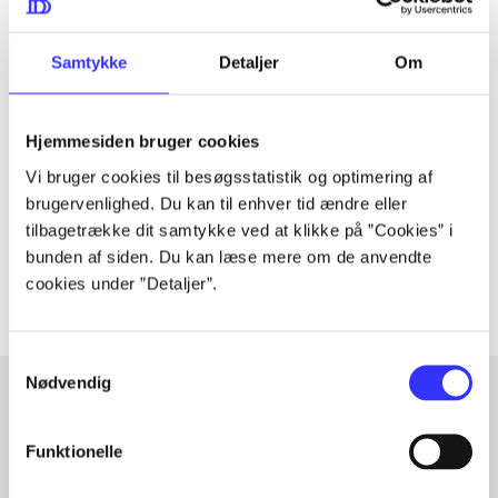
Samtykke
Detaljer
Om
Tidsskrift
Artiklen er en del af
Hjemmesiden bruger cookies
Vi bruger cookies til besøgsstatistik og optimering af
lorem ipsum dolor sit amet ...
brugervenlighed. Du kan til enhver tid ændre eller
Tidsskrift
tilbagetrække dit samtykke ved at klikke på ”Cookies” i
Artiklerne i
handler ofte om
bunden af siden. Du kan læse mere om de anvendte
cookies under ”Detaljer”.
Samtykkevalg
Nødvendig
Artikler med samme emner
Funktionelle
Fra