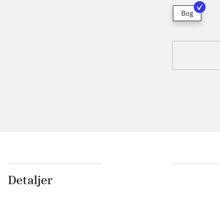
Bog
Detaljer
...
...
...