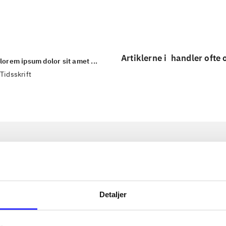
...
Artiklerne i
handler ofte
lorem ipsum dolor sit amet ...
Tidsskrift
Detaljer