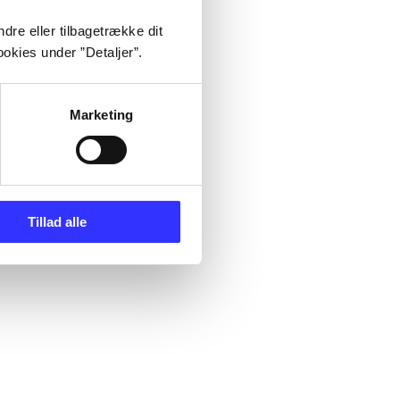
dre eller tilbagetrække dit
okies under ”Detaljer”.
Marketing
Tillad alle