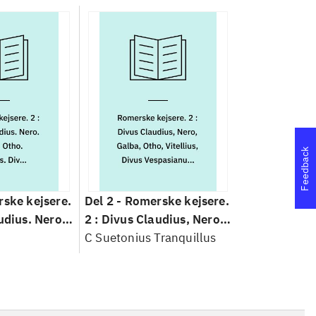
Feedback
ske kejsere.
Del 2 -
Romerske kejsere.
udius. Nero.
2 : Divus Claudius, Nero,
Vitellius.
Galba, Otho, Vitellius,
C Suetonius Tranquillus
ianus. Divus
Divus Vespasianus, Divus
ianus.
Titus, Domitianus
geringsord