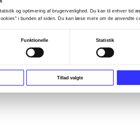
s
atistik og optimering af brugervenlighed. Du kan til enhver tid æn
ookies” i bunden af siden. Du kan læse mere om de anvendte co
Funktionelle
Statistik
Tillad valgte