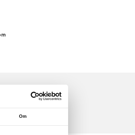
 om
Om