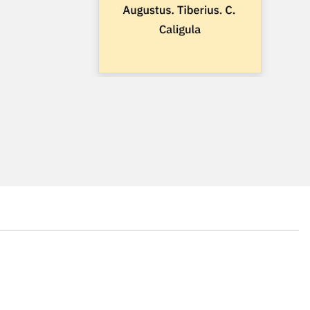
...
...