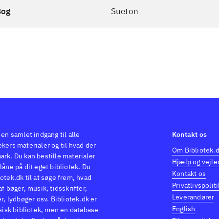
Bog
Sueton
 en samlet indgang til alle
Kontakt os
kers materialer og til hvad der
Om Bibliotek.
ark. Du kan bestille materialer
Hjælp og vejle
låne på dit eget bibliotek. Du
Kontakt os
otek.dk til at søge frem, hvad
Privatlivspoliti
af bøger, musik, tidsskrifter,
Leverandører
er, lydbøger osv. Bibliotek.dk er
English
ysisk bibliotek, men en database