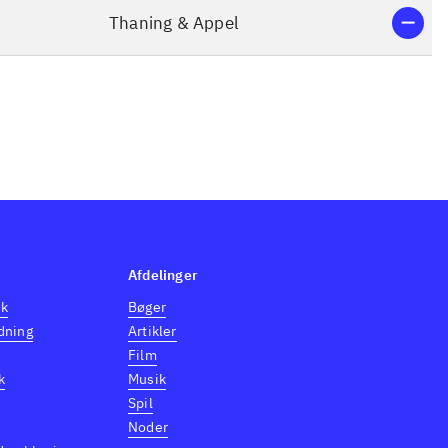
Thaning & Appel
Afdelinger
dk
Bøger
dning
Artikler
Film
k
Musik
Spil
Noder