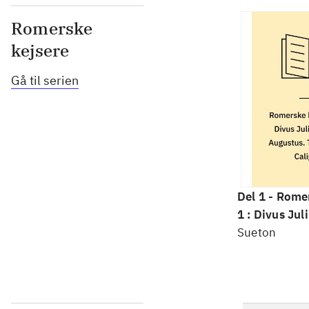
Romerske
kejsere
Gå til serien
Del 1 -
Romer
1 : Divus Jul
Augustus. Tib
Sueton
Caligula