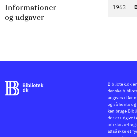
Informationer
1963
og udgaver
Bibliotek.dk er
danske bibliote
udgives i Danm
og så hente og 
kan bruge Bibli
der er udgivet 
artikler, e-bøg
altså ikke et f