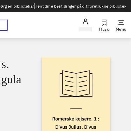
Hent dine bestillinger på dit foretrukne bibliotek
ørg en bibliotekar
Log ind
Husk
Menu
s.
igula