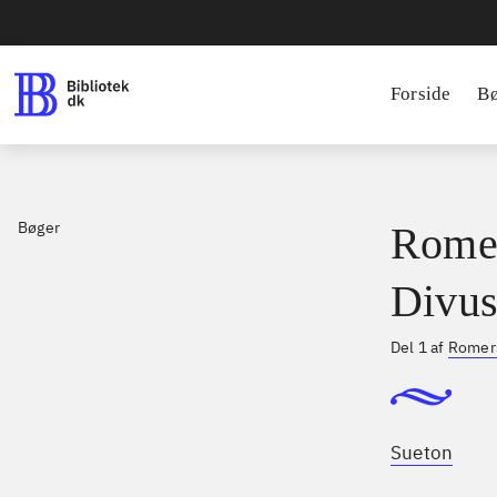
Forside
B
Bøger
Romer
Divus
Del 1 af
Romers
Sueton