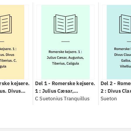
ske kejsere.
Del 1 -
Romerske kejsere.
Del 2 -
Romer
ius. Divus
1 : Julius Cæsar,
2 : Divus Cla
erius. C.
Augustus, Tiberius,
C Suetonius Tranquillus
Galba. Otho. 
Sueton
Caligula
Divus Vespas
Titus. Domit
Kejsernes re