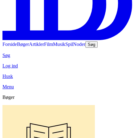
Forside
Bøger
Artikler
Film
Musik
Spil
Noder
Søg
Søg
Log ind
Husk
Menu
Bøger