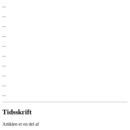
...
...
...
...
...
...
...
...
...
...
Tidsskrift
Artiklen er en del af