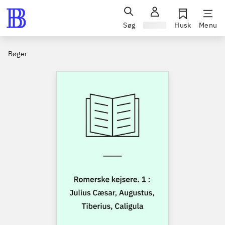
Søg
Log ind
Husk
Menu
Bøger