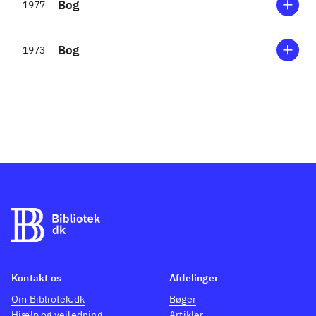
Bog
1977
Bog
1973
Kontakt os
Afdelinger
Om Bibliotek.dk
Bøger
Hjælp og vejledning
Artikler