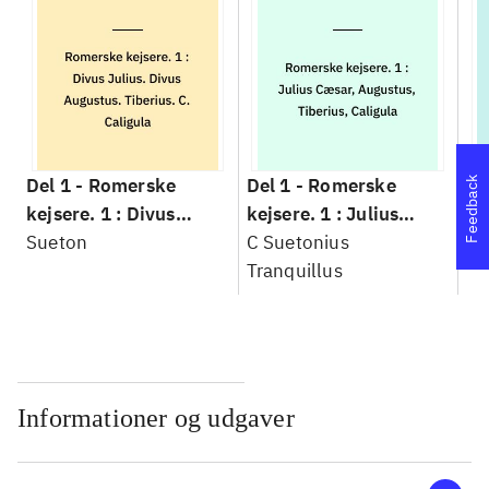
Del 1 -
Romerske
Del 1 -
Romerske
De
Feedback
kejsere. 1 : Divus
kejsere. 1 : Julius
ke
Julius. Divus Augustus.
Sueton
Cæsar, Augustus,
C Suetonius
Cl
Su
Tiberius. C. Caligula
Tiberius, Caligula
Tranquillus
Ot
Ve
Ti
Ke
Informationer og udgaver