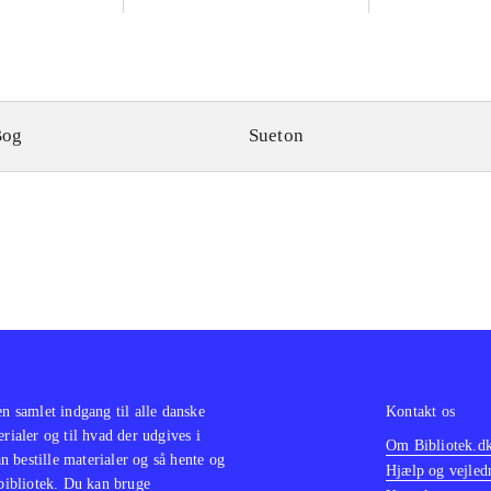
Divus Vespasi
Titus. Domitia
Kejsernes reg
Bog
Sueton
en samlet indgang til alle danske
Kontakt os
erialer og til hvad der udgives i
Om Bibliotek.d
 bestille materialer og så hente og
Hjælp og vejled
 bibliotek. Du kan bruge