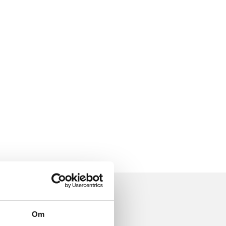
...
...
Om