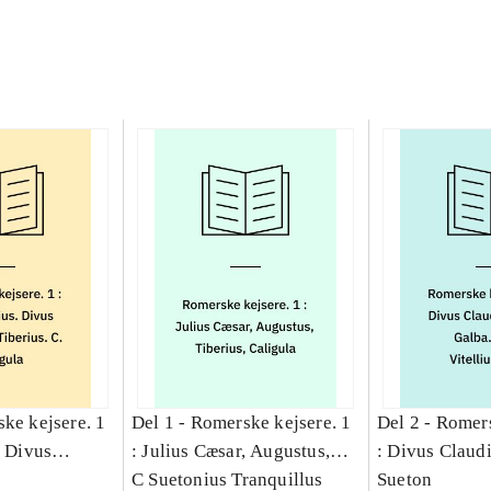
ke kejsere. 1
Del 1 -
Romerske kejsere. 1
Del 2 -
Romers
. Divus
: Julius Cæsar, Augustus,
: Divus Claudi
rius. C.
Tiberius, Caligula
C Suetonius Tranquillus
Galba. Otho. V
Sueton