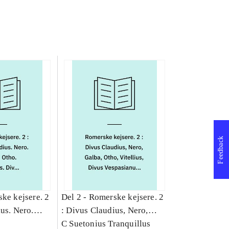
Feedback
ke kejsere. 2
Del 2 -
Romerske kejsere. 2
us. Nero.
: Divus Claudius, Nero,
itellius.
Galba, Otho, Vitellius,
C Suetonius Tranquillus