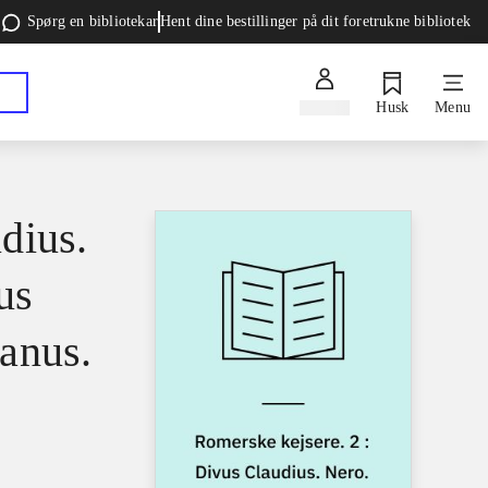
Spørg en bibliotekar
Hent dine bestillinger på dit foretrukne bibliotek
Log ind
Husk
Menu
dius.
us
anus.