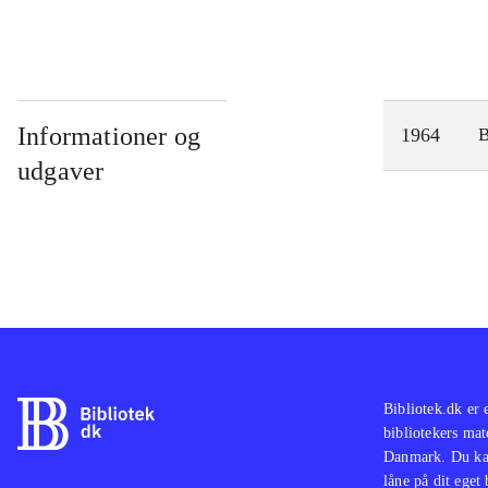
Caligula
Informationer og
1964
udgaver
Bibliotek.dk er 
bibliotekers mat
Danmark. Du kan
låne på dit eget