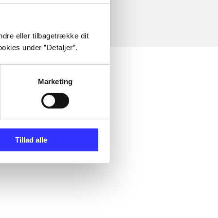
dre eller tilbagetrække dit
okies under ”Detaljer”.
Marketing
Tillad alle