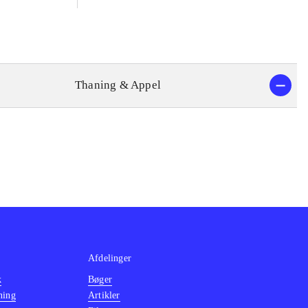
anus. Divus
Divus Vespasianus, Divus
nus.
Titus, Domitianus
eringsord
Thaning & Appel
Afdelinger
k
Bøger
ning
Artikler