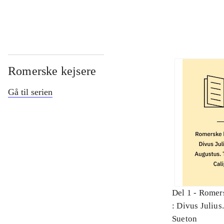
Romerske kejsere
Gå til serien
Del 1 -
Romers
: Divus Julius
Augustus. Tibe
Sueton