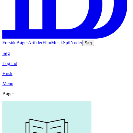
Forside
Bøger
Artikler
Film
Musik
Spil
Noder
Søg
Søg
Log ind
Husk
Menu
Bøger