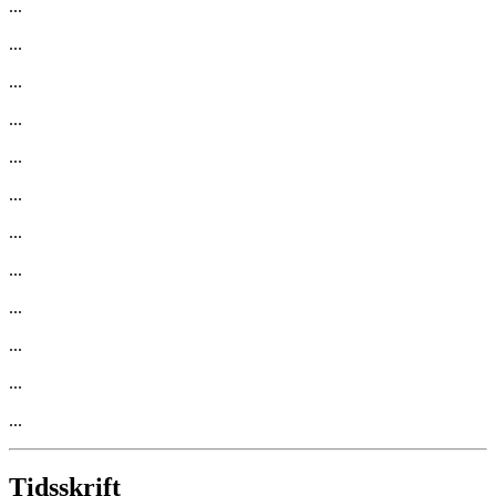
...
...
...
...
...
...
...
...
...
...
...
...
Tidsskrift