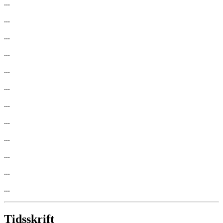
...
...
...
...
...
...
...
...
...
...
...
...
Tidsskrift