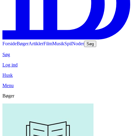
Forside
Bøger
Artikler
Film
Musik
Spil
Noder
Søg
Søg
Log ind
Husk
Menu
Bøger