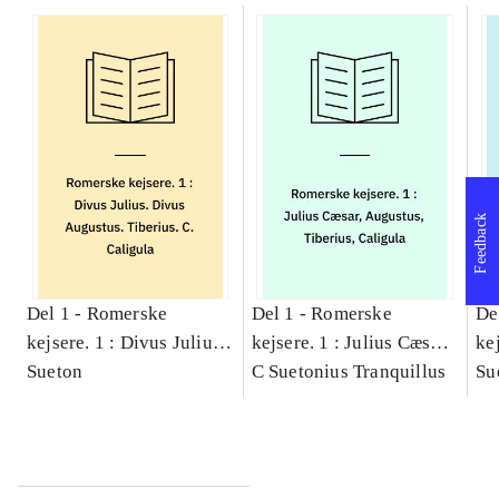
Feedback
Del 1 -
Romerske
Del 1 -
Romerske
De
kejsere. 1 : Divus Julius.
kejsere. 1 : Julius Cæsar,
ke
Divus Augustus.
Sueton
Augustus, Tiberius,
C Suetonius Tranquillus
Cl
Su
Tiberius. C. Caligula
Caligula
Ot
Ve
Do
re