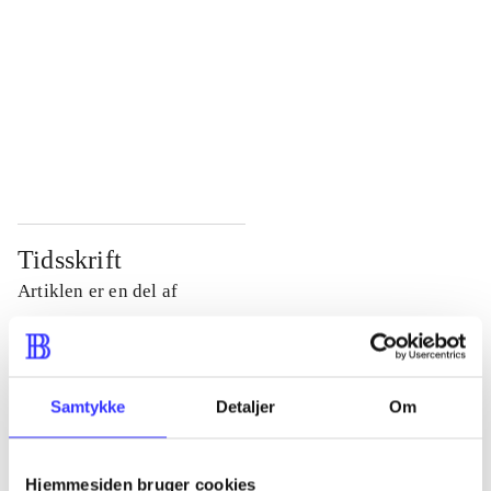
...
...
...
...
...
...
...
...
Tidsskrift
Artiklen er en del af
lorem ipsum dolor sit amet ...
Tidsskrift
Samtykke
Detaljer
Om
Artiklerne i
handler ofte om
Hjemmesiden bruger cookies