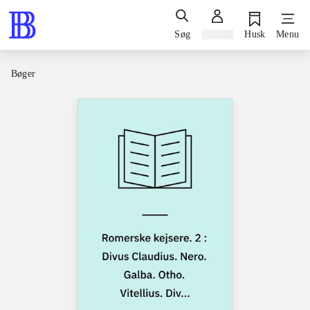
Søg
Log ind
Husk
Menu
Bøger