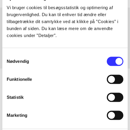
Vi bruger cookies til besøgsstatistik og optimering af
brugervenlighed. Du kan til enhver tid ændre eller
tilbagetrække dit samtykke ved at klikke på ”Cookies” i
bunden af siden. Du kan læse mere om de anvendte
Artikler med samme emner
cookies under ”Detaljer”.
Fra
Samtykkevalg
Nødvendig
Funktionelle
Artikler
Statistik
Alle registrerede artikler fordelt på udgivelser
Marketing
...