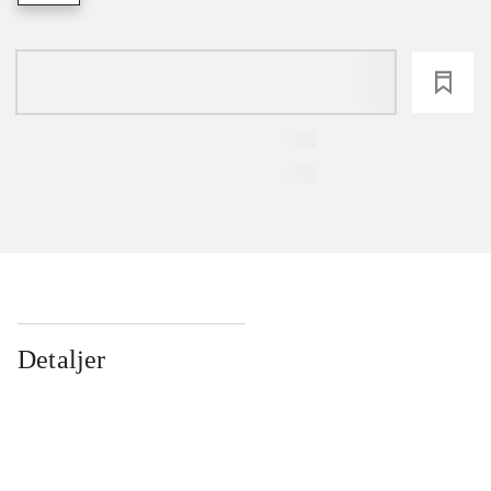
loading
Detaljer
...
...
...
...