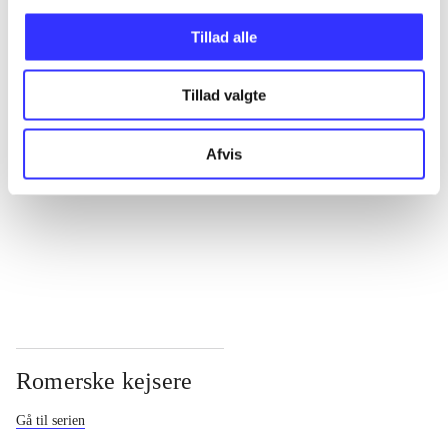
...
Tillad alle
Tillad valgte
...
Afvis
...
...
Romerske kejsere
Gå til serien