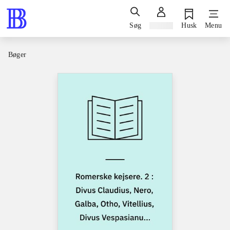
Søg
Log ind
Husk
Menu
Bøger