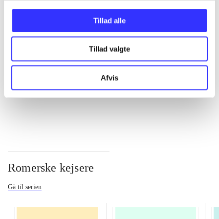
Tillad alle
...
Tillad valgte
...
Afvis
...
Romerske kejsere
Gå til serien