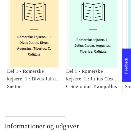
Feedback
Del 1 -
Romerske
Del 1 -
Romerske
De
kejsere. 1 : Divus Julius.
kejsere. 1 : Julius Cæsar,
ke
Divus Augustus.
Sueton
Augustus, Tiberius,
C Suetonius Tranquillus
Cl
Su
Tiberius. C. Caligula
Caligula
Ot
Ve
Do
re
Informationer og udgaver