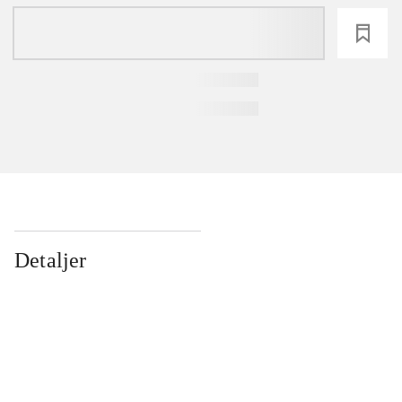
loading
Detaljer
...
...
...
...
...
...