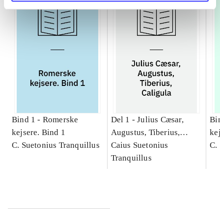
Bind 1 -
Romerske
Del 1 -
Julius Cæsar,
Bi
kejsere. Bind 1
Augustus, Tiberius,
kej
C. Suetonius Tranquillus
Caligula
Caius Suetonius
Cæ
C.
Tranquillus
Ti