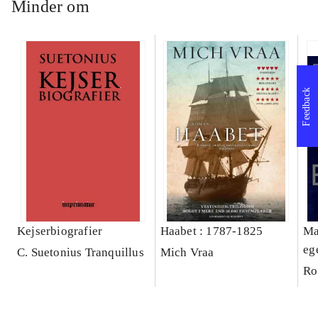
Minder om
Feedback
Kejserbiografier
Haabet : 1787-1825
Ma
eg
C. Suetonius Tranquillus
Mich Vraa
Ro