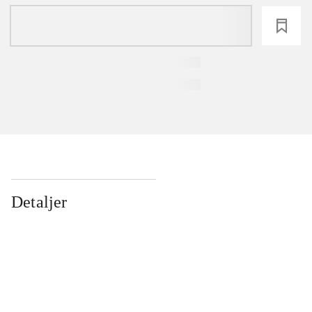
loading
Detaljer
...
...
...
...
...
...