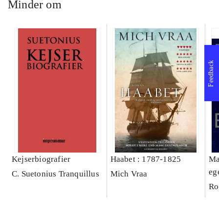
Minder om
Feedback
Kejserbiografier
Haabet : 1787-1825
Ma
eg
C. Suetonius Tranquillus
Mich Vraa
Ro