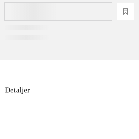
loading
Detaljer
...
...
...
...
...
...