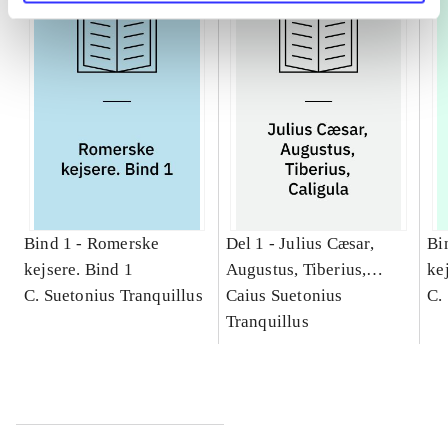
Bind 1 -
Romerske
Del 1 -
Julius Cæsar,
Bi
kejsere. Bind 1
Augustus, Tiberius,
kej
C. Suetonius Tranquillus
Caligula
Caius Suetonius
Cæ
C.
Tranquillus
Ti