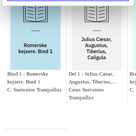
Bind 1 -
Romerske
Del 1 -
Julius Cæsar,
Bi
kejsere. Bind 1
Augustus, Tiberius,
kej
C. Suetonius Tranquillus
Caligula
Caius Suetonius
Cæ
C.
Tranquillus
Ti