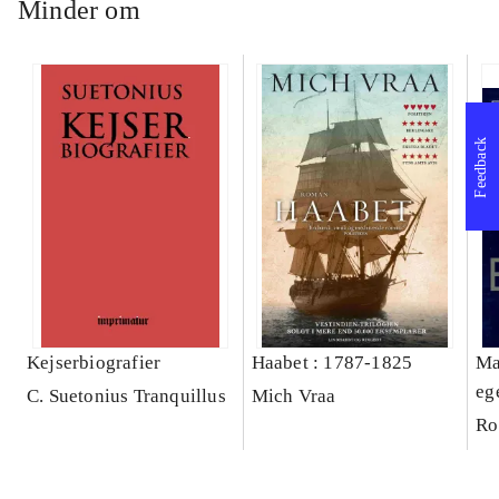
Minder om
Feedback
Kejserbiografier
Haabet : 1787-1825
Ma
eg
C. Suetonius Tranquillus
Mich Vraa
Ro