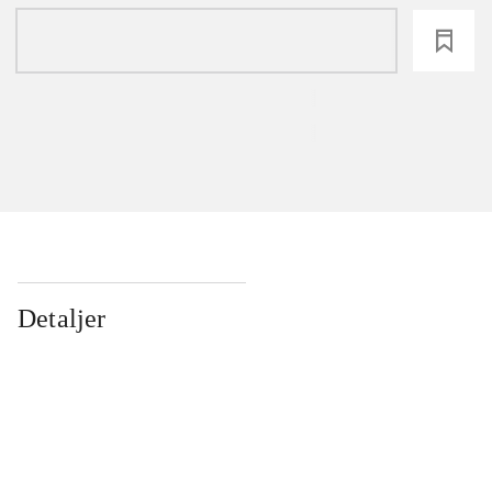
loading
Detaljer
...
...
...
...
...
...