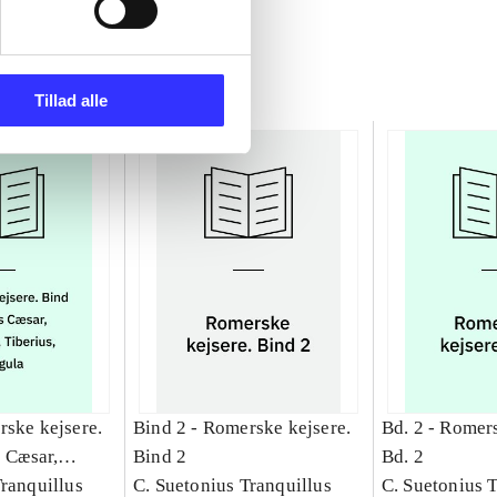
Tillad alle
ske kejsere.
Bind 2 -
Romerske kejsere.
Bd. 2 -
Romers
s Cæsar,
Bind 2
Bd. 2
rius, Caligula
Tranquillus
C. Suetonius Tranquillus
C. Suetonius 