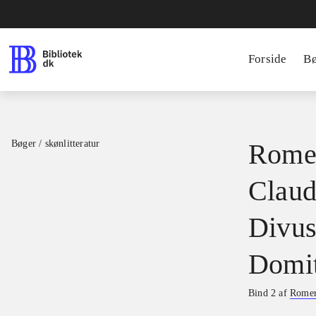
Forside
B
Bøger / skønlitteratur
Romer
Claud
Divus
Domit
Bind 2 af
Romer