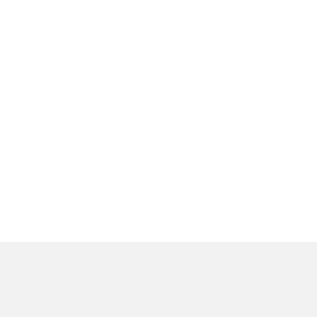
...
...