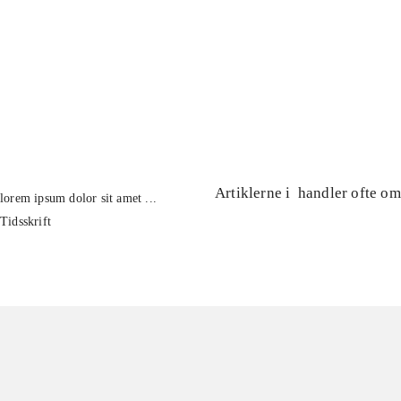
...
...
...
...
...
...
Artiklerne i
handler ofte om
lorem ipsum dolor sit amet ...
Tidsskrift