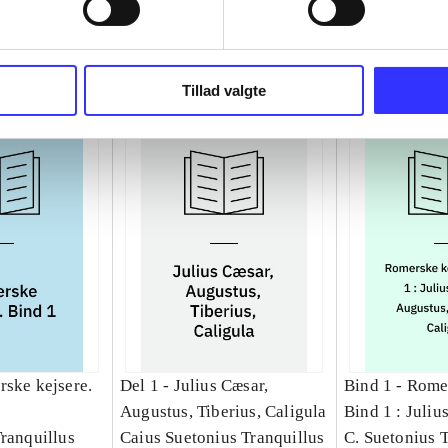
Tillad valgte
ske kejsere.
Del 1 -
Julius Cæsar,
Bind 1 -
Romer
Augustus, Tiberius, Caligula
Bind 1 : Juliu
Tranquillus
Caius Suetonius Tranquillus
Augustus, Tibe
C. Suetonius 