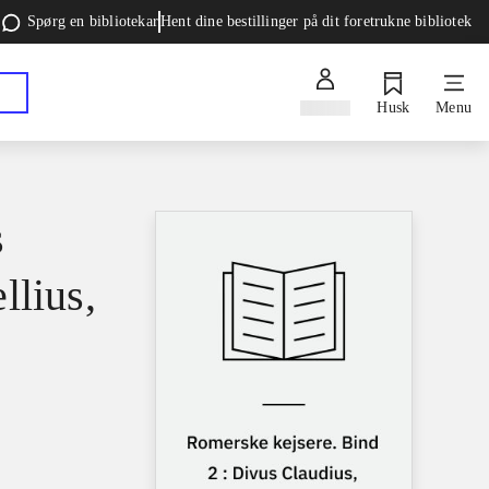
Spørg en bibliotekar
Hent dine bestillinger på dit foretrukne bibliotek
Log ind
Husk
Menu
s
llius,