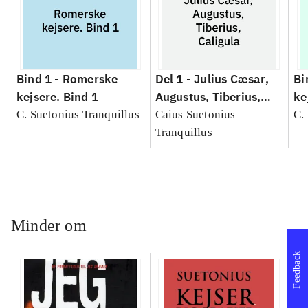
Bind 1 -
Romerske
Del 1 -
Julius Cæsar,
Bi
kejsere. Bind 1
Augustus, Tiberius,
ke
Caligula
Cæ
C. Suetonius Tranquillus
Caius Suetonius
C.
Ti
Tranquillus
Minder om
Feedback