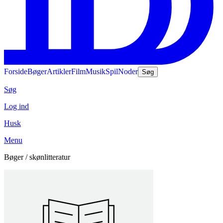
Forside
Bøger
Artikler
Film
Musik
Spil
Noder
Søg
Søg
Log ind
Husk
Menu
Bøger / skønlitteratur