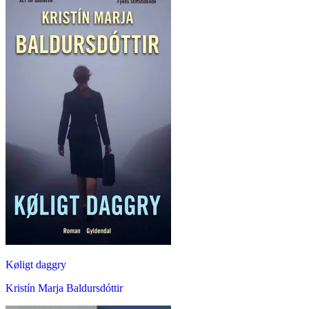
Køligt daggry
Kristín Marja Baldursdóttir