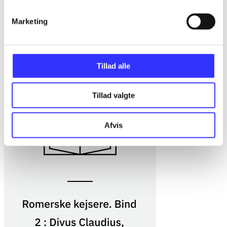
Marketing
Del 2 -
Divus Claudius, Nero, Galba, Otho, Vitellius, Divus
Vespasianus, Divus Titus, Domitianus
Caius Suetonius Tranquillus
Tillad alle
Tillad valgte
Afvis