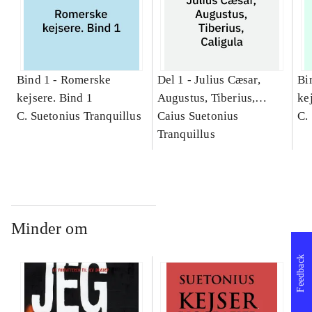
Bind 1 -
Romerske
Del 1 -
Julius Cæsar,
Bi
kejsere. Bind 1
Augustus, Tiberius,
kej
C. Suetonius Tranquillus
Caligula
Caius Suetonius
Cæ
C.
Tranquillus
Ti
Minder om
Feedback