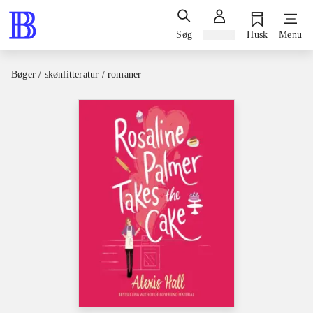
Søg
Log ind
Husk
Menu
Bøger / skønlitteratur / romaner