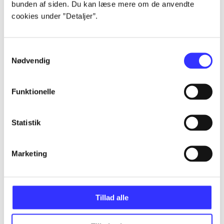
bunden af siden. Du kan læse mere om de anvendte
cookies under ”Detaljer”.
Artikler
Samtykkevalg
Nødvendig
Alle registrerede artikler fordelt på udgivelser
...
Funktionelle
...
Statistik
Marketing
...
...
Tillad alle
...