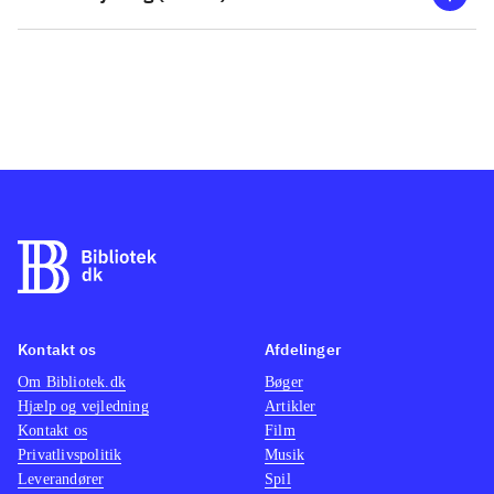
Kontakt os
Afdelinger
Om Bibliotek.dk
Bøger
Hjælp og vejledning
Artikler
Kontakt os
Film
Privatlivspolitik
Musik
Leverandører
Spil