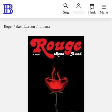
Søg
Log ind
Husk
Menu
Bøger / skønlitteratur / romaner