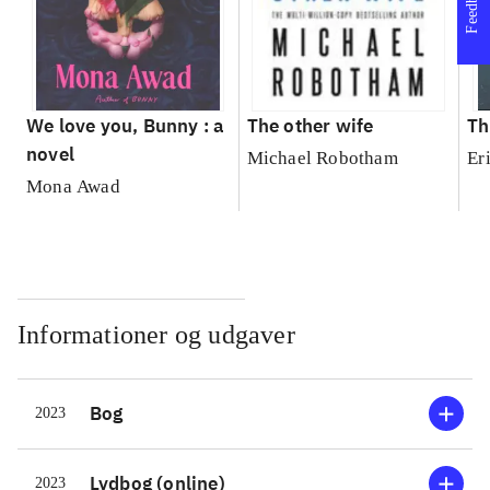
Feedback
We love you, Bunny : a
The other wife
Th
novel
Michael Robotham
Er
Mona Awad
Informationer og udgaver
Bog
2023
Lydbog (online)
2023