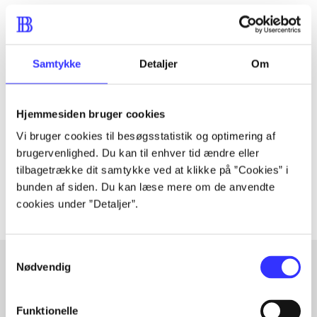
Samtykke
Detaljer
Om
Tidsskrift
Artiklen er en del af
Hjemmesiden bruger cookies
lorem ipsum dolor sit amet ...
Vi bruger cookies til besøgsstatistik og optimering af
Tidsskrift
brugervenlighed. Du kan til enhver tid ændre eller
tilbagetrække dit samtykke ved at klikke på ”Cookies” i
Artiklerne i
handler ofte om
bunden af siden. Du kan læse mere om de anvendte
cookies under ”Detaljer”.
Samtykkevalg
Nødvendig
Artikler med samme emner
Funktionelle
Fra