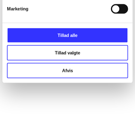
Marketing
Artikler
Alle registrerede artikler fordelt på udgivelser
Tillad alle
...
Tillad valgte
...
Afvis
...
...
...