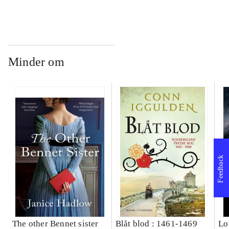
Minder om
Feedback
The other Bennet sister
Blåt blod : 1461-1469
Lo