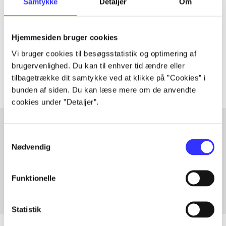
Samtykke
Detaljer
Om
Artiklen er en del af
lorem ipsum dolor sit amet ...
Hjemmesiden bruger cookies
Tidsskrift
Vi bruger cookies til besøgsstatistik og optimering af
Artiklerne i
handler ofte om
brugervenlighed. Du kan til enhver tid ændre eller
tilbagetrække dit samtykke ved at klikke på ”Cookies” i
bunden af siden. Du kan læse mere om de anvendte
cookies under ”Detaljer”.
Samtykkevalg
Artikler med samme emner
Nødvendig
Fra
Funktionelle
Statistik