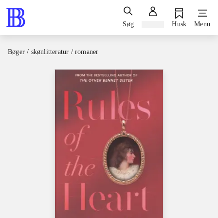
Søg
Log ind
Husk
Menu
Bøger / skønlitteratur / romaner