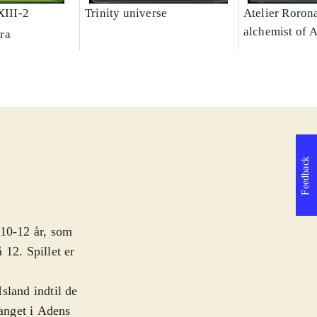
XIII-2
Trinity universe
Atelier Rorona
alchemist of 
ra
Feedback
a 10-12 år, som
 12. Spillet er
sland indtil de
fanget i Adens