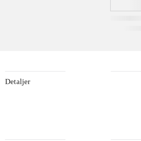
Detaljer
...
...
...
...