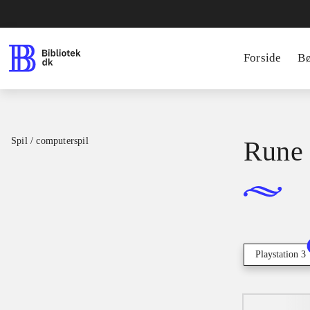
Forside
B
Spil / computerspil
Rune 
Playstation 3