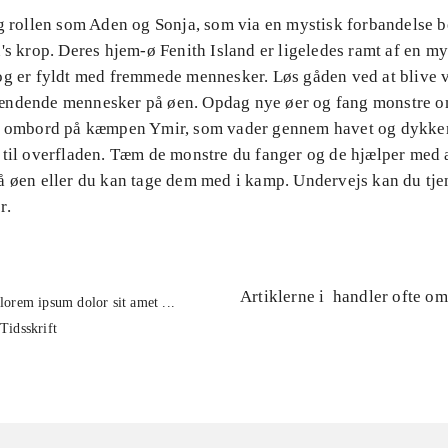
ag rollen som Aden og Sonja, som via en mystisk forbandelse b
's krop. Deres hjem-ø Fenith Island er ligeledes ramt af en my
og er fyldt med fremmede mennesker. Løs gåden ved at blive
ændende mennesker på øen. Opdag nye øer og fang monstre 
d ombord på kæmpen Ymir, som vader gennem havet og dykke
 til overfladen. Tæm de monstre du fanger og de hjælper med 
 øen eller du kan tage dem med i kamp. Undervejs kan du tjen
r.
Artiklerne i
handler ofte om
lorem ipsum dolor sit amet ...
Tidsskrift