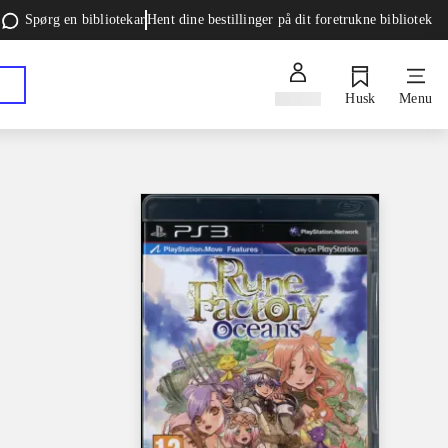
Spørg en bibliotekar
Hent dine bestillinger på dit foretrukne bibliotek
Log ind
Husk
Menu