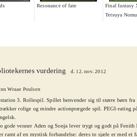
ds
Resonance of fate
Final fantasy 
Tetsuya Nomu
liotekernes vurdering
d. 12. nov. 2012
inn Wraae Poulsen
station 3. Rollespil. Spillet henvender sig til større børn fr
trækker rolige og mindre actionprægede spil. PEGI-rating på
ngelsk
.
o gode venner Aden og Sonja lever trygt og godt på Fenith I
er ramt af en mystisk forbandelse: deres to sjæle er med et 