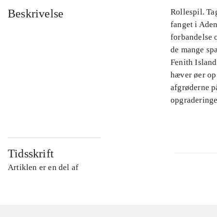
Beskrivelse
Rollespil. T
fanget i Aden
forbandelse 
de mange sp
Fenith Islan
hæver øer op
afgrøderne på
opgraderinge
Tidsskrift
Artiklen er en del af