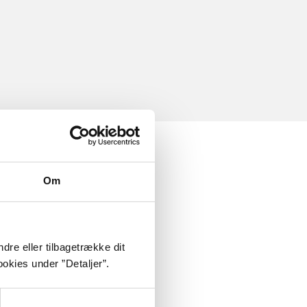
Om
dre eller tilbagetrække dit
okies under ”Detaljer”.