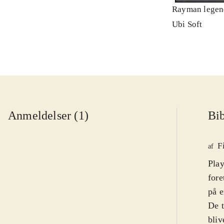
Rayman legen
Ubi Soft
Anmeldelser (1)
Bib
F
af
Play
fore
på e
De t
bliv