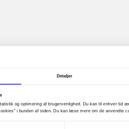
Detaljer
s
atistik og optimering af brugervenlighed. Du kan til enhver tid æn
ookies” i bunden af siden. Du kan læse mere om de anvendte co