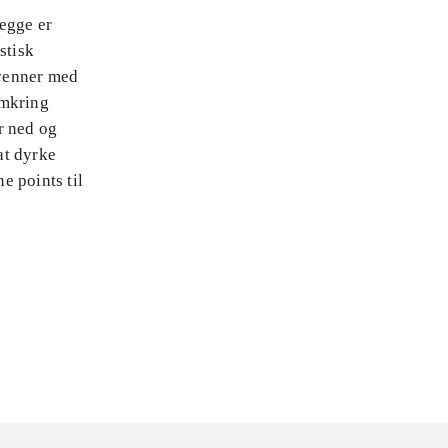
egge er
stisk
 venner med
omkring
r ned og
at dyrke
e points til