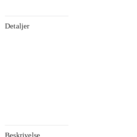
Detaljer
...
...
...
...
...
...
...
...
...
...
...
...
Beskrivelse