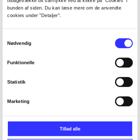
tilbagetrække dit samtykke ved at klikke på ”Cookies” i
bunden af siden. Du kan læse mere om de anvendte
cookies under ”Detaljer”.
Artikler
Samtykkevalg
Alle registrerede artikler fordelt på udgivelser
Nødvendig
...
Funktionelle
...
Statistik
...
Marketing
...
Tillad alle
...