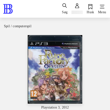
Søg
Log ind
Husk
Menu
Spil / computerspil
Playstation 3, 2012