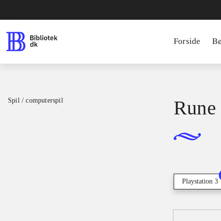
Forside
B
Spil / computerspil
Rune 
Playstation 3