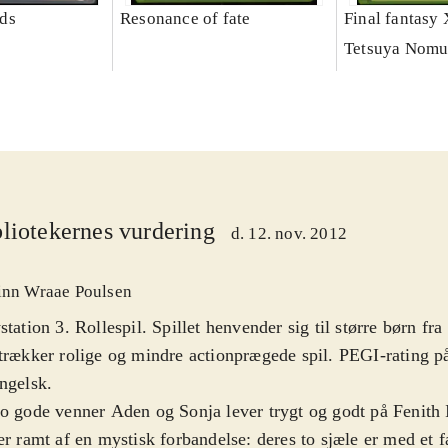
ds
Resonance of fate
Final fantasy 
Tetsuya Nomu
liotekernes vurdering
d. 12. nov. 2012
inn Wraae Poulsen
station 3. Rollespil. Spillet henvender sig til større børn fr
trækker rolige og mindre actionprægede spil. PEGI-rating på
ngelsk
.
o gode venner Aden og Sonja lever trygt og godt på Fenith I
er ramt af en mystisk forbandelse: deres to sjæle er med et 