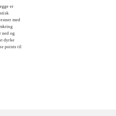
egge er
stisk
 venner med
omkring
r ned og
at dyrke
e points til