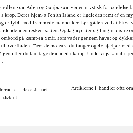
ag rollen som Aden og Sonja, som via en mystisk forbandelse b
's krop. Deres hjem-ø Fenith Island er ligeledes ramt af en my
og er fyldt med fremmede mennesker. Løs gåden ved at blive
ændende mennesker på øen. Opdag nye øer og fang monstre 
d ombord på kæmpen Ymir, som vader gennem havet og dykke
 til overfladen. Tæm de monstre du fanger og de hjælper med 
 øen eller du kan tage dem med i kamp. Undervejs kan du tjen
r.
Artiklerne i
handler ofte om
lorem ipsum dolor sit amet ...
Tidsskrift