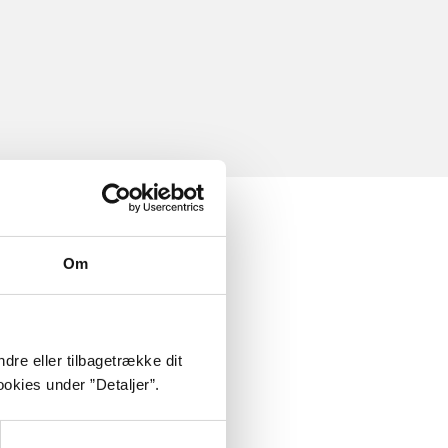
Om
dre eller tilbagetrække dit
okies under ”Detaljer”.