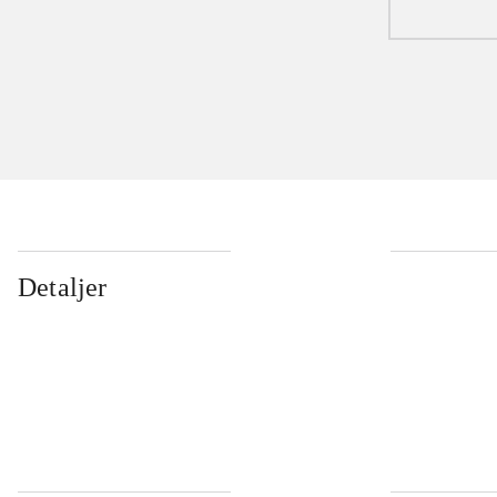
Detaljer
...
...
...
...