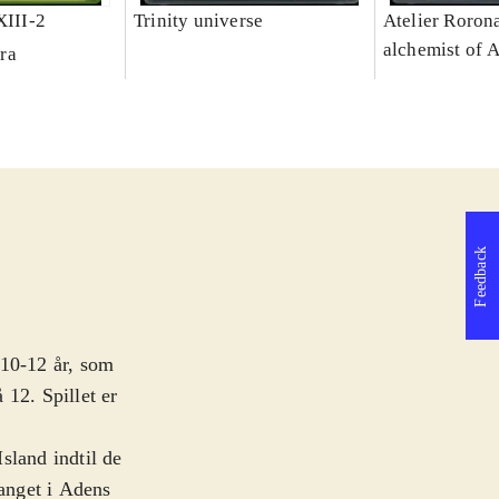
XIII-2
Trinity universe
Atelier Rorona
alchemist of 
ra
Feedback
a 10-12 år, som
 12. Spillet er
sland indtil de
fanget i Adens