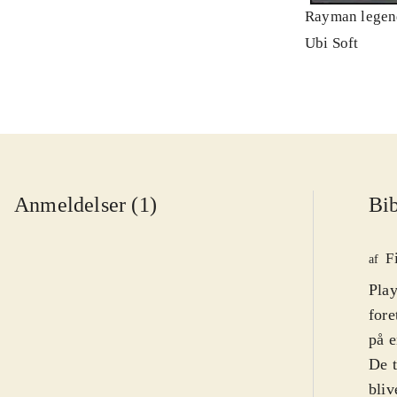
Rayman legen
Ubi Soft
Anmeldelser (1)
Bib
F
af
Play
fore
på e
De t
bliv