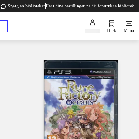
Spørg en bibliotekar
Hent dine bestillinger på dit foretrukne bibliotek
Log ind
Husk
Menu