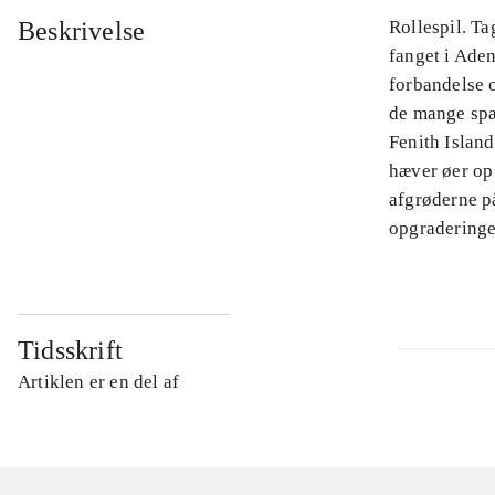
Beskrivelse
Rollespil. T
fanget i Aden
forbandelse 
de mange sp
Fenith Islan
hæver øer op
afgrøderne på
opgraderinge
Tidsskrift
Artiklen er en del af