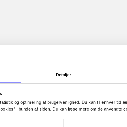
Detaljer
s
atistik og optimering af brugervenlighed. Du kan til enhver tid æn
ookies” i bunden af siden. Du kan læse mere om de anvendte co