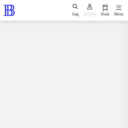
Søg
Log ind
Husk
Menu
Spil / computerspil
Playstation 3, 2012
Rune factory oceans