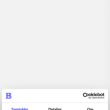
Tidsskrift
Artiklen er en del af
lorem ipsum dolor sit amet ...
Tidsskrift
Artiklerne i
handler ofte om
Artikler med samme emner
Fra
Samtykke
Detaljer
Om