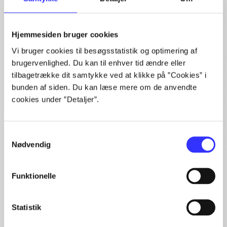
Hjemmesiden bruger cookies
Vi bruger cookies til besøgsstatistik og optimering af
brugervenlighed. Du kan til enhver tid ændre eller
Artikler
tilbagetrække dit samtykke ved at klikke på ”Cookies” i
bunden af siden. Du kan læse mere om de anvendte
Alle registrerede artikler fordelt på udgivelser
cookies under ”Detaljer”.
...
...
Samtykkevalg
...
Nødvendig
...
...
Funktionelle
Statistik
Minder om