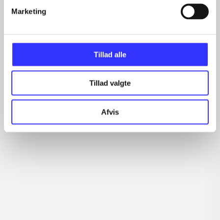
Marketing
Tillad alle
Tillad valgte
Afvis
Rayman legends
Resonance of fate
Fi
Ubi Soft
Te